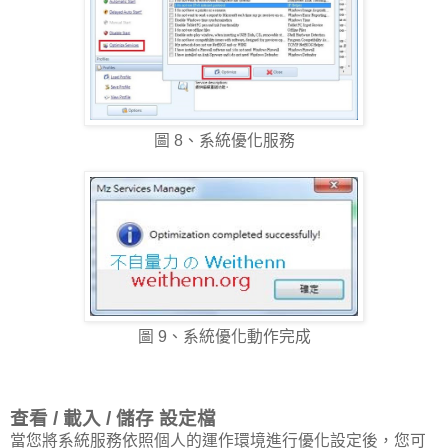
圖 8、系統優化服務
圖 9、系統優化動作完成
查看 / 載入 / 儲存 設定檔
當您將系統服務依照個人的運作環境進行優化設定後，您可