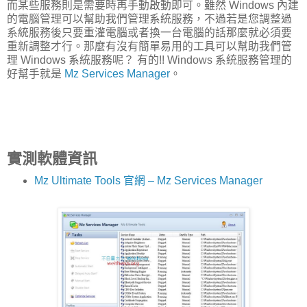
而某些服務則是需要時再手動啟動即可。雖然 Windows 內建
的電腦管理可以幫助我們管理系統服務，不過若是您調整過
系統服務後只要重灌電腦或者換一台電腦的話那麼就必須要
重新調整才行。那麼有沒有簡單易用的工具可以幫助我們管
理 Windows 系統服務呢？ 有的!! Windows 系統服務管理的
好幫手就是
Mz Services Manager
。
實測軟體資訊
Mz Ultimate Tools 官網 – Mz Services Manager