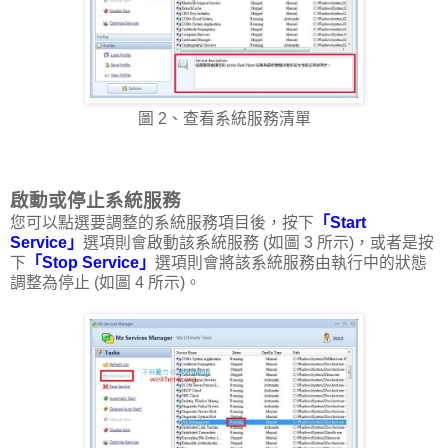
圖 2、查看系統服務清單
啟動或停止系統服務
您可以點選要調整的系統服務項目後，按下
「Start
Service」
選項則會啟動該系統服務 (如圖 3 所示)，或者是按
下
「Stop Service」
選項則會將該系統服務由執行中的狀態
調整為停止 (如圖 4 所示)。