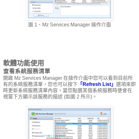
圖 1、Mz Services Manager 操作介面
軟體功能使用
查看系統服務清單
開啟 Mz Services Manager 在操作介面中您可以看到目前所
有的系統服務清單，您也可以按下
「Refresh List」
選項來即
時更新系統服務清單內容，當您點選某個系統服務時便會在
視窗下方顯示該服務的描述 (如圖 2 所示)。