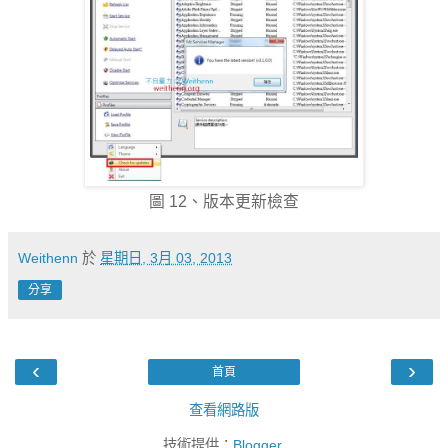
圖 12、版本更新檢查
Weithenn
於
星期日, 3月 03, 2013
分享
‹
›
首頁
查看網路版
技術提供：
Blogger
.