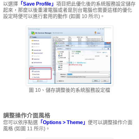
以選擇
「Save Profile」
項目把此優化後的系統服務設定儲存
起來，那麼以後重灌電腦或者是別台電腦也需要這樣的優化
設定時便可以進行套用的動作 (如圖 10 所示)。
圖 10、儲存調整後的系統服務設定檔
調整操作介面風格
您可以依序點選
「Options > Theme」
便可以調整操作介面
風格 (如圖 11 所示)。