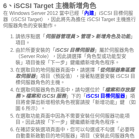
6、iSCSI Target 主機新增角色
在 Windows Server 2012 當中已經「
內建
」iSCSI 目標伺服
器（iSCSI Target），因此將先為擔任 iSCSI Target 主機進行
伺服器角色的安裝動作。
請依序點選「
伺服器管理員 > 管理 > 新增角色及功能
」
項目。
由於所要安裝的「
iSCSI 目標伺服器
」屬於伺服器角色
（Server Role），因此請選擇「角色型或功能型安
裝」項目後按「下一步」鍵繼續新增角色程序。
在選取目的地伺服器頁面中，請選擇「
從伺服器集區選
取伺服器
」項目（預設值），接著點選要安裝 iSCSI 目
標伺服器角色的主機。
在選取伺服器角色頁面中，請勾選位於「
檔案和存放服
務 > 檔案和 iSCSI 服務
」下的「
iSCSI 目標伺服器
」項
目將會彈出新增相依角色視窗請按「新增功能」鍵 （如
圖 6 所示）。
在選取功能頁面中因為不需要安裝任何伺服器功能項
目，因此請按「下一步」鍵繼續新增角色程序。
在確認安裝選項頁面中，您可以勾選或不勾選「必要時
自動重新啟動目的地伺服器」項目（安裝此伺服器角色