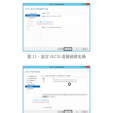
圖 11、設定 iSCSI 虛擬磁碟名稱