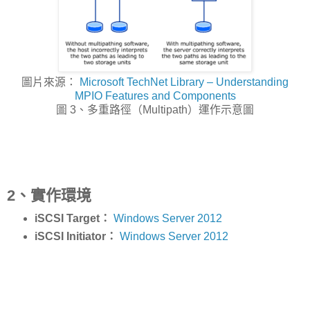
圖片來源：
Microsoft TechNet Library – Understanding
MPIO Features and Components
圖 3、多重路徑（Multipath）運作示意圖
2、實作環境
iSCSI Target：
Windows Server 2012
iSCSI Initiator：
Windows Server 2012