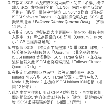
在指定 iSCSI 虛擬磁碟名稱頁面中，請在「名稱」欄位
輸入iSCSI 虛擬磁碟名稱「
LUN0
」在輸入的同時您會
看到在「路徑」欄位中會建立 LUN0.vhd 檔案（因為是
iSCSI Software Target），在描述欄位輸入此 iSCSI 虛
擬磁碟用途「
Failover Cluster Quorum Disk
」 （如圖
11 所示）。
在指定 iSCSI 虛擬磁碟大小頁面中，請在大小欄位中輸
入數字「
1
」單位為預設的 GB 即可（Quorum Disk 大
小 1 GB 已經非常足夠）。
在指派 iSCSI 目標頁面中請選擇「
新增 iSCSI 目標
」，
接著請在名稱欄位輸入「Quorum」（此名稱為屆時
iSCSI Initiator 會看到的 iSCSI Target 名稱），並在描
述欄位輸入此 iSCSI 虛擬磁碟用途「Failover Cluster
Quorum Disk」。
在指定存取伺服器頁面中，為設定屆時哪些 iSCSI
Initiator 可以存取 iSCSI Target 資源，此實作中加入
Node 1 及 Node 2 主機的 iSCSI Initiator IQN名稱（如
圖 12 所示）。
此外本文實作未使用到 CHAP 驗證機制，再次檢視相
關的組態設定內容確認無誤後按下「建立」鍵即完成新
增 iSCSI 虛擬磁碟的動作（如圖 13 所示）。