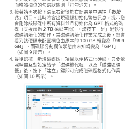
而唯讀欄位的勾選狀態則「打勾消失」。
接著請再次按下滑鼠右鍵後於右鍵選單中選擇「
初始
化
」項目。此時將會出現磁碟初始化警告訊息，提示您
會刪除該磁碟中所有資料並且初始化為
GPT
格式的磁
碟（支援超過
2 TB
磁碟空間），請按下「是」鍵執行
磁碟初始化的動作，當磁碟初始化作業完成之後，您會
看到該硬碟未配置欄位由原本的 100 GB 轉變為「
99.9
GB
」，而磁碟分割欄位狀態由未知轉變為「
GPT
」
（如圖 9 所示）。
最後選擇「新增磁碟區」項目以便格式化硬碟，只要依
照精靈互動設定給予「磁碟機代號」以及「磁碟區標
籤」後，按下「建立」鍵即可完成磁碟區格式化作業
（如圖 10 所示）。