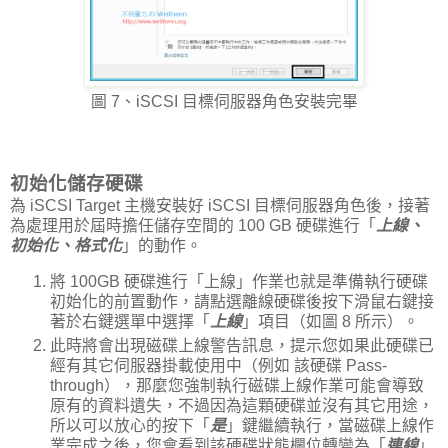
圖 7、iSCSI 目標伺服器角色安裝完畢
初始化儲存硬碟
為 iSCSI Target 主機安裝好 iSCSI 目標伺服器角色後，接著
為處理用於屆時擔任儲存空間的 100 GB 硬碟進行「
上線、
初始化、格式化
」的動作。
將 100GB 硬碟進行「上線」作業也就是準備執行硬碟
初始化的前置動作，請點選離線硬碟後按下滑鼠右鍵接
著於右鍵選單中選擇「
上線
」項目（如圖 8 所示）。
此時將會出現磁碟上線警告訊息，提示您如果此硬碟已
經有其它伺服器掛載使用中（例如 該硬碟 Pass-
through），那麼您強制執行磁碟上線作業可能會導致
原有的資料遺失，不過因為這顆硬碟並沒有其它用途，
所以可以放心的按下「
是
」鍵繼續執行，當磁碟上線作
業完成之後，您會看到該硬碟狀態欄位轉變為「
連線
」