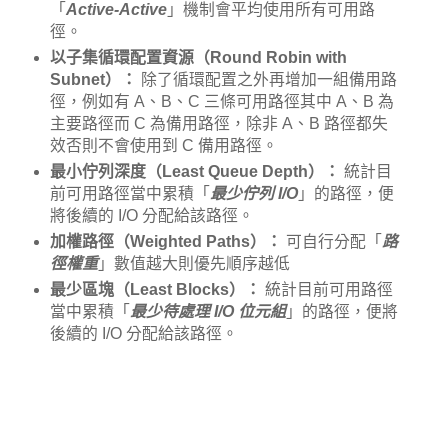
「
Active-Active
」機制會平均使用所有可用路
徑。
以子集循環配置資源（Round Robin with
Subnet）：
除了循環配置之外再增加一組備用路
徑，例如有 A、B、C 三條可用路徑其中 A、B 為
主要路徑而 C 為備用路徑，除非 A、B 路徑都失
效否則不會使用到 C 備用路徑。
最小佇列深度（Least Queue Depth）：
統計目
前可用路徑當中累積「
最少佇列 I/O
」的路徑，便
將後續的 I/O 分配給該路徑。
加權路徑（Weighted Paths）：
可自行分配「
路
徑權重
」數值越大則優先順序越低
最少區塊（Least Blocks）：
統計目前可用路徑
當中累積「
最少待處理 I/O 位元組
」的路徑，便將
後續的 I/O 分配給該路徑。