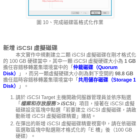
圖 10、完成磁碟區格式化作業
新增 iSCSI 虛擬磁碟
本文實作中規劃建立二顆 iSCSI 虛擬磁碟在剛才格式化
的 100 GB 硬碟當中，其中一顆 iSCSI 虛擬硬碟大小為
1 GB
擔任容錯移轉叢集環境當中的「
仲裁磁碟（Quorum
Disk）
」，而另一顆虛擬硬碟大小則為剩下空間的
98.8 GB
擔任屆時容錯移轉叢集環境當中「
共用儲存磁碟（Storage 1
Disk）
」。
請於 iSCSI Target 主機開啟伺服器管理員並依序點選
「
檔案和存放服務 > iSCSI
」項目，接著在 iSCSI 虛擬
磁碟設定區塊中點選「若要建立 iSCSI 虛擬磁碟，請啟
動新增 iSCSI 虛擬磁碟精靈」連結。
在彈出的新增 iSCSI 虛擬磁碟精靈視窗中，請在依磁碟
區選取區塊中點選剛才格式化的「E 槽」後（100 GB
硬碟）。