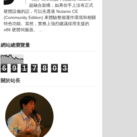
超融合架構，如果你手上沒有正式
硬體設備的話，可以先透過 Nutanix CE
(Community Edition) 來體驗整個運作環境和相關
特色功能。當然，實務上強烈建議採用支援的
x86 硬體伺服器。 ...
網站總瀏覽量
6
9
1
7
8
0
3
關於站長