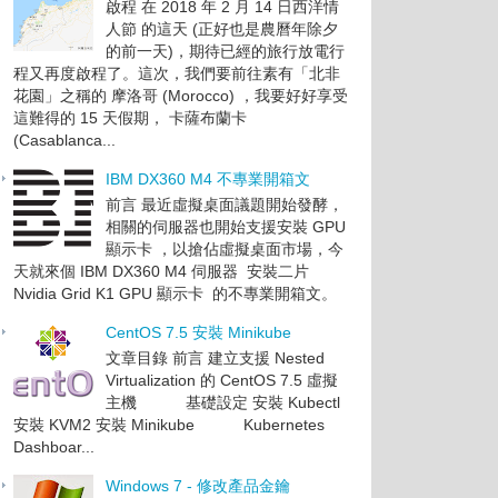
啟程 在 2018 年 2 月 14 日西洋情
人節 的這天 (正好也是農曆年除夕
的前一天)，期待已經的旅行放電行
程又再度啟程了。這次，我們要前往素有「北非
花園」之稱的 摩洛哥 (Morocco) ，我要好好享受
這難得的 15 天假期， 卡薩布蘭卡
(Casablanca...
IBM DX360 M4 不專業開箱文
前言 最近虛擬桌面議題開始發酵，
相關的伺服器也開始支援安裝 GPU
顯示卡 ，以搶佔虛擬桌面市場，今
天就來個 IBM DX360 M4 伺服器 安裝二片
Nvidia Grid K1 GPU 顯示卡 的不專業開箱文。
CentOS 7.5 安裝 Minikube
文章目錄 前言 建立支援 Nested
Virtualization 的 CentOS 7.5 虛擬
主機 基礎設定 安裝 Kubectl
安裝 KVM2 安裝 Minikube Kubernetes
Dashboar...
Windows 7 - 修改產品金鑰