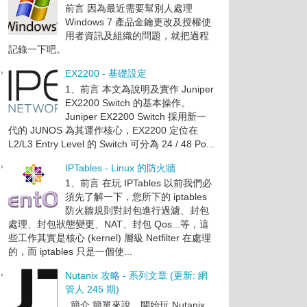
前言 因為最近需要幫別人處理
Windows 7 產品金鑰更改及授權使
用者資訊及組織的問題，就把過程
記錄一下吧。
EX2200 - 基礎設定
1、前言 本文為說明及實作 Juniper
EX2200 Switch 的基本操作。
Juniper EX2200 Switch 採用新一
代的 JUNOS 為其運作核心，EX2200 定位在
L2/L3 Entry Level 的 Switch 可分為 24 / 48 Po...
IPTables - Linux 的防火牆
1、前言 在玩 IPTables 以前我們必
須先了解一下，您所下的 iptables
防火牆規則對封包進行過濾、封包
處理、封包狀態變更、NAT、封包 Qos...等，這
些工作其實是核心 (kernel) 層級 Netfilter 在處理
的，而 iptables 只是一個使...
Nutanix 攻略 - 系列文章 (更新: 網
管人 245 期)
簡介 簡單來說，開始玩 Nutanix