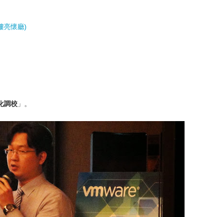
樓亮懷廳)
化調校
」。