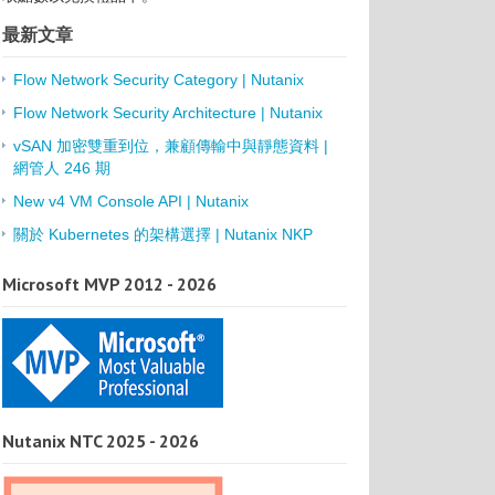
最新文章
Flow Network Security Category | Nutanix
Flow Network Security Architecture | Nutanix
vSAN 加密雙重到位，兼顧傳輸中與靜態資料 |
網管人 246 期
New v4 VM Console API | Nutanix
關於 Kubernetes 的架構選擇 | Nutanix NKP
Microsoft MVP 2012 - 2026
Nutanix NTC 2025 - 2026