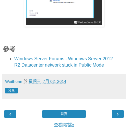
參考
Windows Server Forums - Windows Server 2012
R2 Datacenter network stuck in Public Mode
Weithenn
於
星期三, 7月 02, 2014
分享
‹
›
首頁
查看網路版