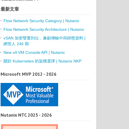
最新文章
Flow Network Security Category | Nutanix
Flow Network Security Architecture | Nutanix
vSAN 加密雙重到位，兼顧傳輸中與靜態資料 |
網管人 246 期
New v4 VM Console API | Nutanix
關於 Kubernetes 的架構選擇 | Nutanix NKP
Microsoft MVP 2012 - 2026
Nutanix NTC 2025 - 2026