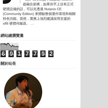
超融合架構，如果你手上沒有正式
硬體設備的話，可以先透過 Nutanix CE
(Community Edition) 來體驗整個運作環境和相關
特色功能。當然，實務上強烈建議採用支援的
x86 硬體伺服器。 ...
網站總瀏覽量
6
9
1
7
7
9
2
關於站長