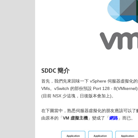
SDDC 簡介
首先，我們先來回味一下 vSphere 伺服器虛擬化的部份。單台 v
VMs。vSwitch 的部份預設 Port 128 - 8(VMkern
(目前 NSX 少這塊，日後版本會加上)。
在下圖當中，熟悉伺服器虛擬化的朋友應該可以了
由原本的「
VM 虛擬主機
」變成了「
網路
」而已。