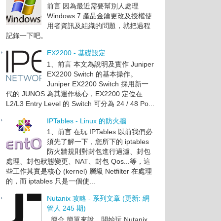
前言 因為最近需要幫別人處理
Windows 7 產品金鑰更改及授權使
用者資訊及組織的問題，就把過程
記錄一下吧。
EX2200 - 基礎設定
1、前言 本文為說明及實作 Juniper
EX2200 Switch 的基本操作。
Juniper EX2200 Switch 採用新一
代的 JUNOS 為其運作核心，EX2200 定位在
L2/L3 Entry Level 的 Switch 可分為 24 / 48 Po...
IPTables - Linux 的防火牆
1、前言 在玩 IPTables 以前我們必
須先了解一下，您所下的 iptables
防火牆規則對封包進行過濾、封包
處理、封包狀態變更、NAT、封包 Qos...等，這
些工作其實是核心 (kernel) 層級 Netfilter 在處理
的，而 iptables 只是一個使...
Nutanix 攻略 - 系列文章 (更新: 網
管人 245 期)
簡介 簡單來說，開始玩 Nutanix