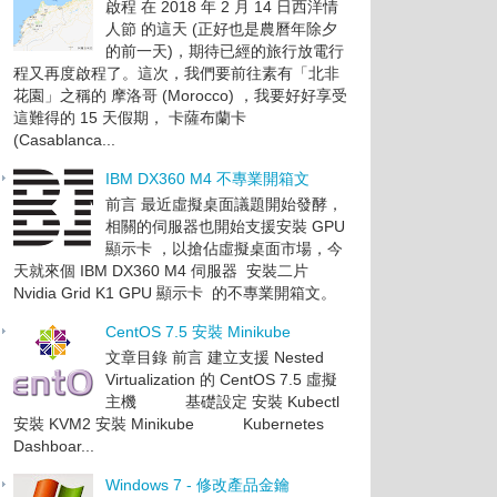
啟程 在 2018 年 2 月 14 日西洋情
人節 的這天 (正好也是農曆年除夕
的前一天)，期待已經的旅行放電行
程又再度啟程了。這次，我們要前往素有「北非
花園」之稱的 摩洛哥 (Morocco) ，我要好好享受
這難得的 15 天假期， 卡薩布蘭卡
(Casablanca...
IBM DX360 M4 不專業開箱文
前言 最近虛擬桌面議題開始發酵，
相關的伺服器也開始支援安裝 GPU
顯示卡 ，以搶佔虛擬桌面市場，今
天就來個 IBM DX360 M4 伺服器 安裝二片
Nvidia Grid K1 GPU 顯示卡 的不專業開箱文。
CentOS 7.5 安裝 Minikube
文章目錄 前言 建立支援 Nested
Virtualization 的 CentOS 7.5 虛擬
主機 基礎設定 安裝 Kubectl
安裝 KVM2 安裝 Minikube Kubernetes
Dashboar...
Windows 7 - 修改產品金鑰