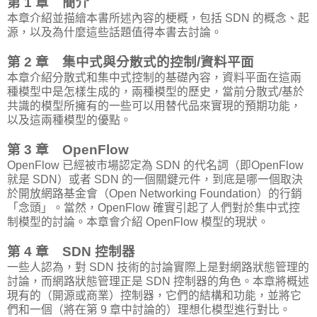
第 1 章 簡介
本章介紹並描繪本書所述內容的梗概，包括 SDN 的概念、起
源，以及為什麼這些話題值得本書去討論。
第 2 章 集中式與分散式的控制/資料平面
本章介紹分散式和集中式控制的基礎內容，資料平面在這兩
種模型中是怎樣生成的，兩種模型的歷史，當前分散式/基於
共識的模型所擁有的一些可以用替代品來實現的預期功能，
以及這兩種模型的優點。
第 3 章 OpenFlow
OpenFlow 已經被市場認定為 SDN 的代名詞（即OpenFlow
就是 SDN）或者 SDN 的一個關鍵元件，到底是哪一個取決
於開放網路基金會（Open Networking Foundation）的行銷
「念頭」。當然，OpenFlow 確實引起了人們對於集中式控
制模型的討論。本章會介紹 OpenFlow 模型的現狀。
第 4 章 SDN 控制器
一些人認為，對 SDN 技術的討論實際上是對網路狀態管理的
討論，而網路狀態管理正是 SDN 控制器的角色。本章將概述
現有的（開源或商業）控制器，它們的結構和功能，並將它
們和一個（將在第 9 章中討論的）理想化模型進行對比。