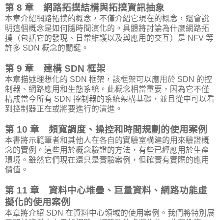
第 8 章 網路拓撲結構與拓撲資訊抽象
本章介紹網路拓撲的概念，不僅介紹它現在的概念，還會說
明這個概念是如何隨時間演化的。具體將討論為什麼網路拓
撲（包括它的發現、日常維護以及與應用的交互）是 NFV 等
許多 SDN 概念的關鍵。
第 9 章 建構 SDN 框架
本章描述理想化的 SDN 框架，該框架可以應用於 SDN 的控
制器、網路應用和生態系統。此概念相當重要，因為它不僅
構成當今所有 SDN 控制器的系統架構基礎，並且從中可以看
到控制器正在或將要進行的演進。
第 10 章 頻寬調度、操控和時間規劃的使用案例
本書將示範筆者和其他人在各自的實驗室構建的用來驗證概
念的實例。這些用於概念驗證的方法，有些已經應用於生產
環境。雖然它們現在還只是實驗案例，但確實有實際的應用
價值。
第 11 章 資料中心堆疊、巨量資料、網路功能虛
擬化的使用案例
本章將介紹 SDN 在資料中心領域的使用案例。我們將特別展