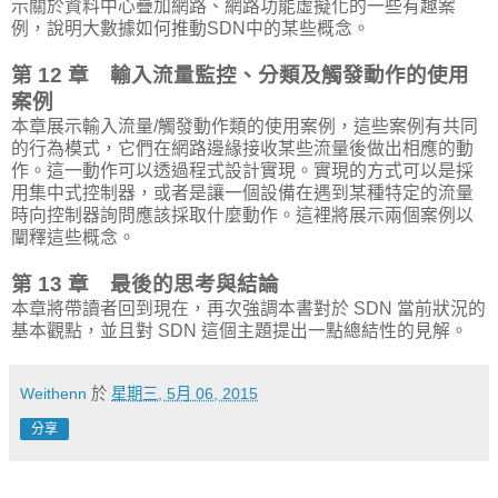
示關於資料中心疊加網路、網路功能虛擬化的一些有趣案
例，說明大數據如何推動SDN中的某些概念。
第 12 章 輸入流量監控、分類及觸發動作的使用
案例
本章展示輸入流量/觸發動作類的使用案例，這些案例有共同
的行為模式，它們在網路邊緣接收某些流量後做出相應的動
作。這一動作可以透過程式設計實現。實現的方式可以是採
用集中式控制器，或者是讓一個設備在遇到某種特定的流量
時向控制器詢問應該採取什麼動作。這裡將展示兩個案例以
闡釋這些概念。
第 13 章 最後的思考與結論
本章將帶讀者回到現在，再次強調本書對於 SDN 當前狀況的
基本觀點，並且對 SDN 這個主題提出一點總結性的見解。
Weithenn
於
星期三, 5月 06, 2015
分享