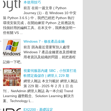
本使用技巧
前言 在前一篇文章 ( Python
Journey (1) - 在 Windows 10 中安
裝 Python 3.6.5 ) 中，我們已經把 Python 執行
環境安裝完成，在開始練習 Python 之前應該先
找個好用的編輯工具。在本文中，我將會說明一
些有關 VS ...
Windows 7 - 修改產品金鑰
前言 因為最近需要幫別人處理
Windows 7 產品金鑰更改及授權使
用者資訊及組織的問題，就把過程
記錄一下吧。
視窗伺服器內建 SBC，小預算打造
軟體定義儲存 | 網管人 229 期
網管人雜誌 本文刊載於 網管人雜誌
第 229 期 - 2025 年 2 月 1 日 出
刊， NetAdmin 網管人雜誌 為一本介紹 Trend
Learning 趨勢觀念、Solution Learning 解決方
案、Technology L...
EX2200 - 基礎設定