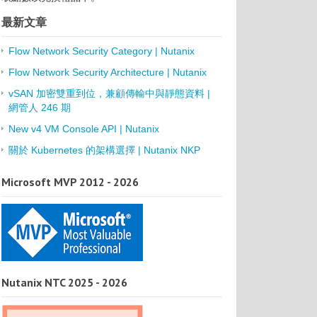
最新文章
Flow Network Security Category | Nutanix
Flow Network Security Architecture | Nutanix
vSAN 加密雙重到位，兼顧傳輸中與靜態資料 |
網管人 246 期
New v4 VM Console API | Nutanix
關於 Kubernetes 的架構選擇 | Nutanix NKP
Microsoft MVP 2012 - 2026
Nutanix NTC 2025 - 2026