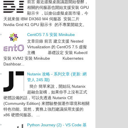
前言 最近虛擬桌面議題開始發酵，
相關的伺服器也開始支援安裝 GPU
顯示卡 ，以搶佔虛擬桌面市場，今
天就來個 IBM DX360 M4 伺服器 安裝二片
Nvidia Grid K1 GPU 顯示卡 的不專業開箱文。
CentOS 7.5 安裝 Minikube
文章目錄 前言 建立支援 Nested
Virtualization 的 CentOS 7.5 虛擬
主機 基礎設定 安裝 Kubectl
安裝 KVM2 安裝 Minikube Kubernetes
Dashboar...
Nutanix 攻略 - 系列文章 (更新: 網
管人 245 期)
簡介 簡單來說，開始玩 Nutanix
超融合架構，如果你手上沒有正式
硬體設備的話，可以先透過 Nutanix CE
(Community Edition) 來體驗整個運作環境和相關
特色功能。當然，實務上強烈建議採用支援的
x86 硬體伺服器。 ...
Python Journey (2) - VS Code 基