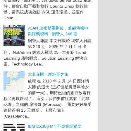
新啟動後，順利登入 Windows Server 2022 系統
時，便會自動下載和執行 Ubuntu Linux 執行個
體，當系統成功啟動 WSL 運作環境，並運作
Ubun...
vSAN 加密雙重到位，兼顧傳輸中
與靜態資料 | 網管人 246 期
網管人雜誌 本文刊載於 網管人雜誌
第 246 期 - 2026 年 7 月 1 日 出
刊， NetAdmin 網管人雜誌 為一本介紹 Trend
Learning 趨勢觀念、Solution Learning 解決方
案、Technology Lea...
北非花園 - 摩洛哥之旅
啟程 在 2018 年 2 月 14 日西洋情
人節 的這天 (正好也是農曆年除夕
的前一天)，期待已經的旅行放電行
程又再度啟程了。這次，我們要前往素有「北非
花園」之稱的 摩洛哥 (Morocco) ，我要好好享受
這難得的 15 天假期， 卡薩布蘭卡
(Casablanca...
IBM DX360 M4 不專業開箱文