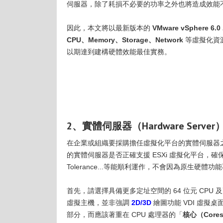
伺服器，除了耗損不必要的功率之外也將造成效能
因此，本文將以最新版本的
VMware vSphere 6.0
CPU、Memory、Storage、Network
等虛擬化資源
以期達到建構硬體效能最佳實務。
2、實體伺服器（Hardware Server
在企業或組織要採購擔任虛擬化平台的實體伺服器之前
的實體伺服器是否正確支援 ESXi 虛擬化平台，確保後續
Tolerance...等能順利運作，不會因為原生硬
首先，請選擇具備更多定址空間的 64 位元 CPU 及更
虛擬主機，並非強調
2D/3D
繪圖功能 VDI 虛擬
部分，而應該著重在 CPU 處理器的「
核心（Core