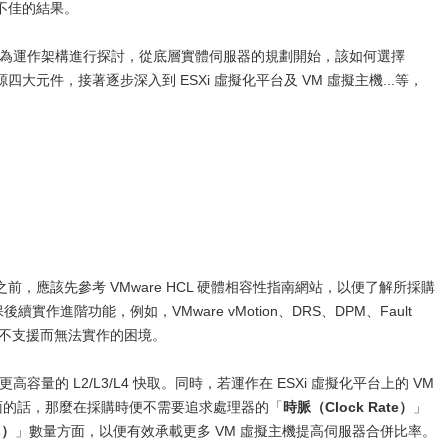
不佳的結果。
為運作架構進行探討，從底層實體伺服器的規劃開始，該如何選擇
四大元件，接著逐步深入到 ESXi 虛擬化平台及 VM 虛擬主機...等，
）
，應該先參考 VMware HCL 硬體相容性指南網站，以便了解所採購
實作進階功能，例如，VMware vMotion、DRS、DPM、Fault
體功能不支援而無法實作的困境。
高容量的 L2/L3/L4 快取。同時，若運作在 ESXi 虛擬化平台上的 VM
桌面的話，那麼在採購時便不需要追求處理器的「
時脈（Clock Rate）
」
s）
」數量方面，以便有效承載更多 VM 虛擬主機提高伺服器合併比率。