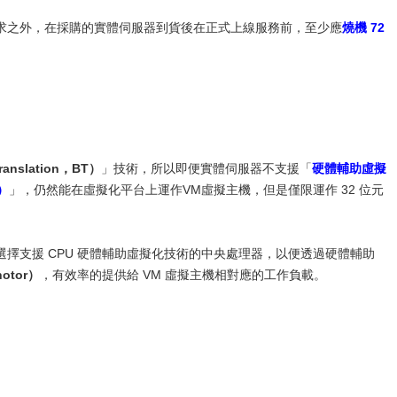
求之外，在採購的實體伺服器到貨後在正式上線服務前，至少應
燒機 72
anslation，BT）
」技術，所以即便實體伺服器不支援「
硬體輔助虛擬
V）
」，仍然能在虛擬化平台上運作VM虛擬主機，但是僅限運作 32 位元
擇支援 CPU 硬體輔助虛擬化技術的中央處理器，以便透過硬體輔助
notor）
，有效率的提供給 VM 虛擬主機相對應的工作負載。
）