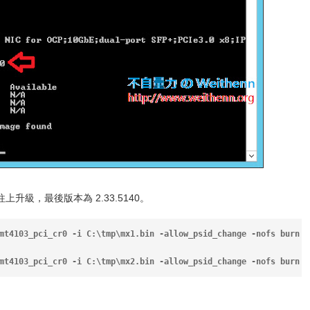
往上升級，最後版本為 2.33.5140。
mt4103_pci_cr0 -i C:\tmp\mx1.bin -allow_psid_change -nofs burn
mt4103_pci_cr0 -i C:\tmp\mx2.bin -allow_psid_change -nofs burn