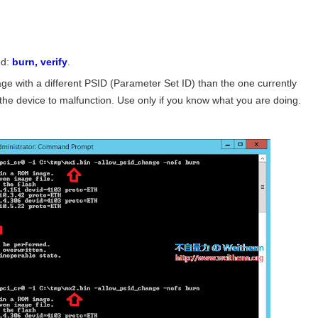
d:
burn, verify
.
e with a different PSID (Parameter Set ID) than the one currently
he device to malfunction. Use only if you know what you are doing.