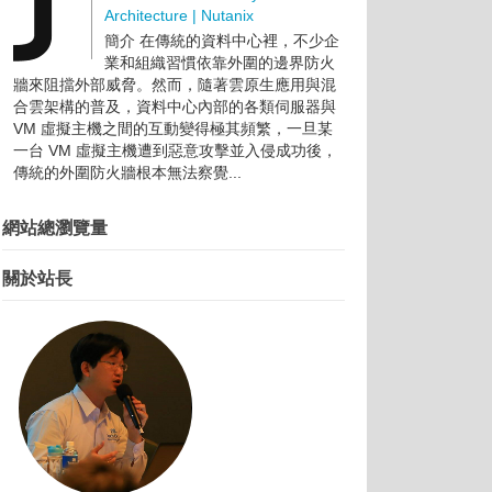
Architecture | Nutanix
簡介 在傳統的資料中心裡，不少企
業和組織習慣依靠外圍的邊界防火
牆來阻擋外部威脅。然而，隨著雲原生應用與混
合雲架構的普及，資料中心內部的各類伺服器與
VM 虛擬主機之間的互動變得極其頻繁，一旦某
一台 VM 虛擬主機遭到惡意攻擊並入侵成功後，
傳統的外圍防火牆根本無法察覺...
網站總瀏覽量
關於站長