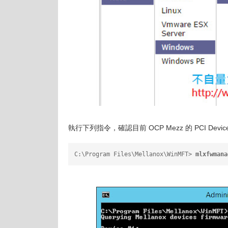
執行下列指令，確認目前 OCP Mezz 的 PCI Device N
C:\Program Files\Mellanox\WinMFT> 
mlxfwmana