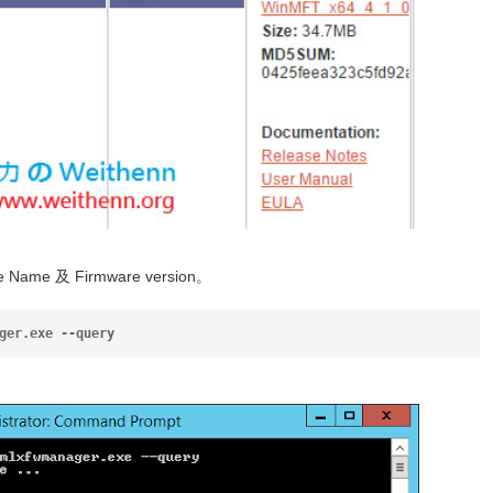
ame 及 Firmware version。
ger.exe --query