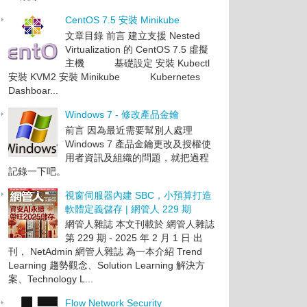
CentOS 7.5 安裝 Minikube
文章目錄 前言 建立支援 Nested
Virtualization 的 CentOS 7.5 虛擬
主機 基礎設定 安裝 Kubectl
安裝 KVM2 安裝 Minikube Kubernetes
Dashboar...
Windows 7 - 修改產品金鑰
前言 因為最近需要幫別人處理
Windows 7 產品金鑰更改及授權使
用者資訊及組織的問題，就把過程
記錄一下吧。
視窗伺服器內建 SBC，小預算打造
軟體定義儲存 | 網管人 229 期
網管人雜誌 本文刊載於 網管人雜誌
第 229 期 - 2025 年 2 月 1 日 出
刊， NetAdmin 網管人雜誌 為一本介紹 Trend
Learning 趨勢觀念、Solution Learning 解決方
案、Technology L...
Flow Network Security