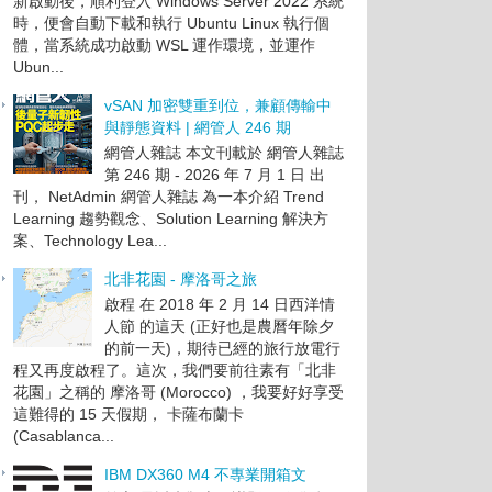
新啟動後，順利登入 Windows Server 2022 系統
時，便會自動下載和執行 Ubuntu Linux 執行個
體，當系統成功啟動 WSL 運作環境，並運作
Ubun...
vSAN 加密雙重到位，兼顧傳輸中
與靜態資料 | 網管人 246 期
網管人雜誌 本文刊載於 網管人雜誌
第 246 期 - 2026 年 7 月 1 日 出
刊， NetAdmin 網管人雜誌 為一本介紹 Trend
Learning 趨勢觀念、Solution Learning 解決方
案、Technology Lea...
北非花園 - 摩洛哥之旅
啟程 在 2018 年 2 月 14 日西洋情
人節 的這天 (正好也是農曆年除夕
的前一天)，期待已經的旅行放電行
程又再度啟程了。這次，我們要前往素有「北非
花園」之稱的 摩洛哥 (Morocco) ，我要好好享受
這難得的 15 天假期， 卡薩布蘭卡
(Casablanca...
IBM DX360 M4 不專業開箱文