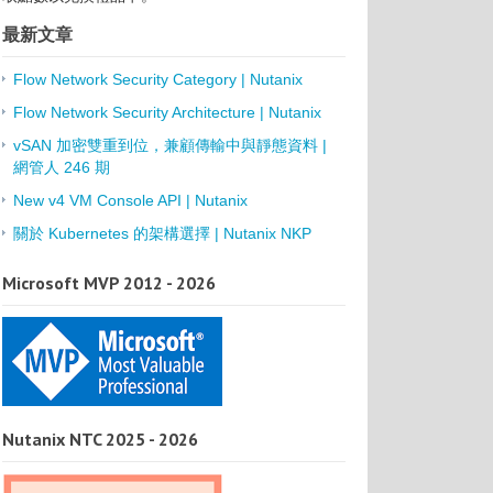
最新文章
Flow Network Security Category | Nutanix
Flow Network Security Architecture | Nutanix
vSAN 加密雙重到位，兼顧傳輸中與靜態資料 |
網管人 246 期
New v4 VM Console API | Nutanix
關於 Kubernetes 的架構選擇 | Nutanix NKP
Microsoft MVP 2012 - 2026
Nutanix NTC 2025 - 2026