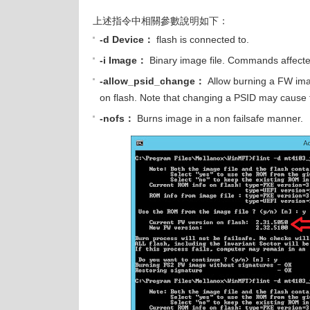
上述指令中相關參數說明如下：
-d Device：
flash is connected to.
-i Image：
Binary image file. Commands affecte
-allow_psid_change：
Allow burning a FW imag
on flash. Note that changing a PSID may cause t
-nofs：
Burns image in a non failsafe manner.