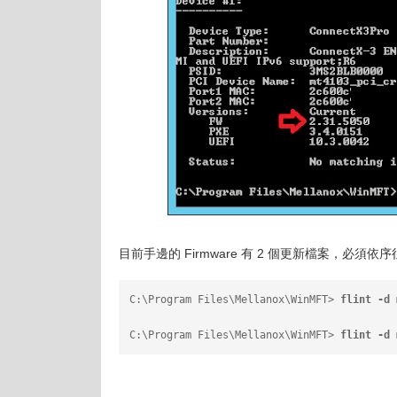
目前手邊的 Firmware 有 2 個更新檔案，必須依序
C:\Program Files\Mellanox\WinMFT> 
flint -d 
C:\Program Files\Mellanox\WinMFT> 
flint -d 