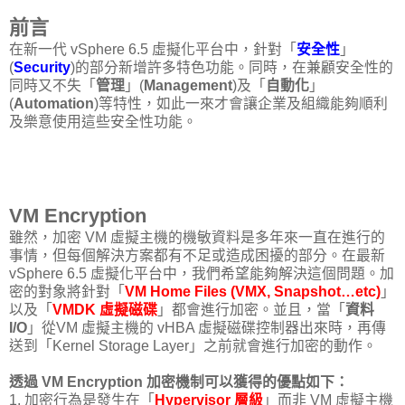
前言
在新一代 vSphere 6.5 虛擬化平台中，針對「
安全性
」
(
Security
)的部分新增許多特色功能。同時，在兼顧安全性的
同時又不失「
管理
」(
Management
)及「
自動化
」
(
Automation
)等特性，如此一來才會讓企業及組織能夠順利
及樂意使用這些安全性功能。
VM Encryption
雖然，加密 VM 虛擬主機的機敏資料是多年來一直在進行的
事情，但每個解決方案都有不足或造成困擾的部分。在最新
vSphere 6.5 虛擬化平台中，我們希望能夠解決這個問題。加
密的對象將針對「
VM Home Files (VMX, Snapshot…etc)
」
以及「
VMDK 虛擬磁碟
」都會進行加密。並且，當「
資料
I/O
」從VM 虛擬主機的 vHBA 虛擬磁碟控制器出來時，再傳
送到「Kernel Storage Layer」之前就會進行加密的動作。
透過 VM Encryption 加密機制可以獲得的優點如下：
1. 加密行為是發生在「
Hypervisor 層級
」而非 VM 虛擬主機