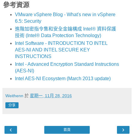
參考資源
VMware vSphere Blog - What's new in vSphere
6.5: Security
進階加密指令集和安全金鑰構成 Intel® 資料保護
技術 (Intel® Data Protection Technology)
Intel Software - INTRODUCTION TO INTEL
AES-NI AND INTEL SECURE KEY
INSTRUCTIONS
Intel - Advanced Encryption Standard Instructions
(AES-NI)
Intel AES-NI Ecosystem (March 2013 update)
Weithenn
於
星期一, 11月 28, 2016
分享
‹
›
首頁