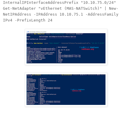
InternalIPInterfaceAddressPrefix "10.10.75.0/24"
Get-NetAdapter "vEthernet (MAS-NATSwitch)" | New-
NetIPAddress -IPAddress 10.10.75.1 -AddressFamily
IPv4 -PrefixLength 24