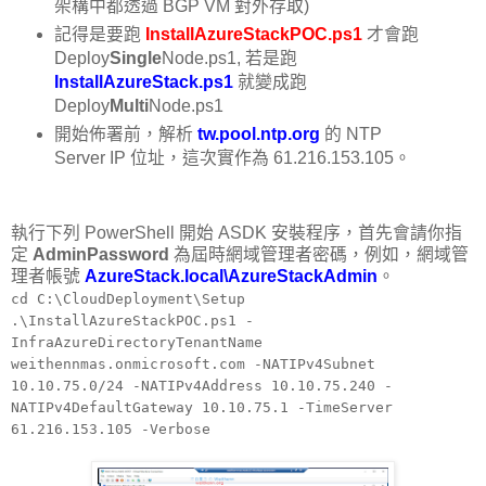
架構中都透過 BGP VM 對外存取)
記得是要跑
InstallAzureStackPOC.ps1
才會跑
Deploy
Single
Node.ps1, 若是跑
InstallAzureStack.ps1
就變成跑
Deploy
Multi
Node.ps1
開始佈署前，解析
tw.pool.ntp.org
的 NTP
Server IP 位址，這次實作為 61.216.153.105。
執行下列 PowerShell 開始 ASDK 安裝程序，首先會請你指
定
AdminPassword
為屆時網域管理者密碼，例如，網域管
理者帳號
AzureStack.local\AzureStackAdmin
。
cd C:\CloudDeployment\Setup
.\InstallAzureStackPOC.ps1 -
InfraAzureDirectoryTenantName
weithennmas.onmicrosoft.com -NATIPv4Subnet
10.10.75.0/24 -NATIPv4Address 10.10.75.240 -
NATIPv4DefaultGateway 10.10.75.1 -TimeServer
61.216.153.105 -Verbose