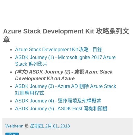
Azure Stack Development Kit 攻略系列文
章
Azure Stack Development Kit 攻略 - 目錄
ASDK Journey (1) - Microsoft Ignite 2017 Azure
Stack 系列影片
(本文) ASDK Journey (2) - 實戰 Azure Stack
Development Kit on Azure
ASDK Journey (3) - Azure AD 刪除 Azure Stack
註冊應用程式
ASDK Journey (4) - 運作環境及架構概述
ASDK Journey (5) - ASDK Host 開機和關機
Weithenn
於
星期四, 2月 01, 2018