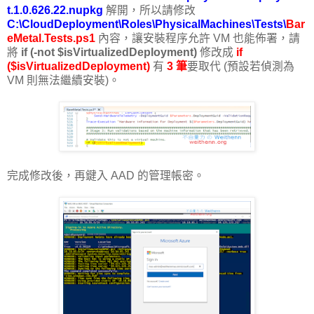
t.1.0.626.22.nupkg
解開，所以請修改
C:\CloudDeployment\Roles\PhysicalMachines\Tests\
Bar
eMetal.Tests.ps1
內容，讓安裝程序允許 VM 也能佈署，請
將
if (-not $isVirtualizedDeployment)
修改成 ​
if
($isVirtualizedDeployment)
有
3 筆
要取代 (預設若偵測為
VM 則無法繼續安裝)。
完成修改後，再鍵入 AAD 的管理帳密。