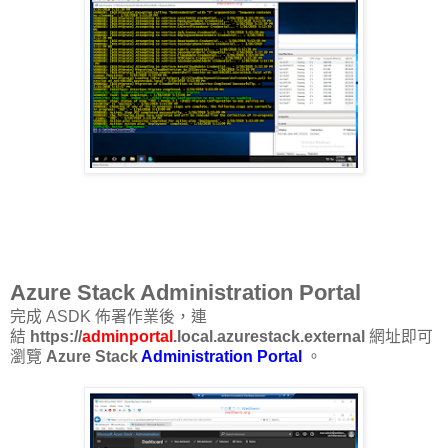
Azure Stack Administration Portal
完成 ASDK 佈署作業後，連
結
https://
adminportal
.local.azurestack.external
網址即可
瀏覽
Azure Stack
Administration Portal
。