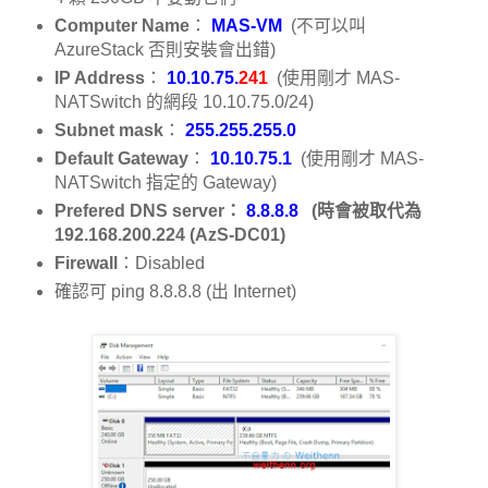
Computer Name
：
MAS-VM
(不可以叫
AzureStack 否則安裝會出錯)
IP Address
：
10.10.75.
241
(使用剛才 MAS-
NATSwitch 的網段 10.10.75.0/24)
Subnet mask
：
255.255.255.0
Default Gateway
：
10.10.75.1
(使用剛才 MAS-
NATSwitch 指定的 Gateway)
Prefered DNS server：
8.8.8.8
(時會被取代為
192.168.200.224 (AzS-DC01)
Firewall
：Disabled
確認可 ping 8.8.8.8 (出 Internet)