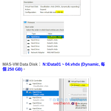
MAS-VM Data Disk：
N:\Data01 ~ 04.vhdx (Dynamic, 每
個 250 GB)
。