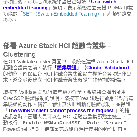
子項目後，可以看到系統預設已經勾選「
Use switch-
embedded teaming
」選項，表示稍後建立支援 RDMA 卸載
功能的「
SET（Switch-Embedded Teaming）
」虛擬網路交
換器。
部署 Azure Stack HCI 超融合叢集 –
Clustering
在 3.1 Validate cluster 頁面中，系統在建構 Azure Stack HCI
超融合叢集之前，執行
「叢集驗證」（Cluster Validation）
的動作，確保每台 HCI 超融合叢集節點主機符合各項運作需
求，避免稍後建立 HCI 超融合叢集時發生非預期的錯誤。
請按下 Validate 鈕執行叢集驗證作業，系統將會彈出啟用
CredSSP 驗證機制的說明，請按下 Yes 鈕進行啟用並執行叢
集驗證的動作。倘若，發生無法順利執行驗證機制，並得到
「
The WinRM client cannot process the request.
」的錯
誤訊息時，管理人員可以在 HCI 超融合叢集節點主機上，手
動執行「
」
Enable-WSManCredSSP -Role "Server"
PowerShell 指令，待部署完成後再進行停用的動作即可。