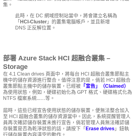
集。
此時，在 DC 網域控制站當中，將會建立名稱為
「
HCI-Cluster
」的叢集電腦帳戶，並且新增
DNS 正反解位置。
部署 Azure Stack HCI 超融合叢集 –
Storage
在 4.1 Clean drives 頁面中，將每台 HCI 超融合叢集節點主
機中的儲存資源進行整合。值得注意的是，倘若 HCI 超融合
叢集節點主機中的儲存裝置，已經被
「宣告」（Claimed）
為使用狀態，例如，硬碟初始化為 GPT 格式、硬碟格式化為
NTFS 檔案系統...…等。
屆時，這些已經宣告使用狀態的儲存裝置，便無法整合加入
至 HCI 超融合叢集的儲存資源當中。因此，系統提醒管理人
員再次確認儲存裝置未進行宣告，倘若管理人員無法確認儲
存裝置是否為乾淨狀態的話，請按下「
Erase drives
」鈕執
行儲存裝置內容清空的動作。