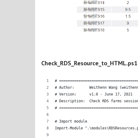
Check_RDS_Resource_to_HTML.ps1
# ====================================
# Author:       Weithenn Wang (weithen
# Version:      v1.0 - June 17, 2021
# Description:  Check RDS farms sessio
# ====================================
# Import module
Import-Module ".\modules\RDSResources.