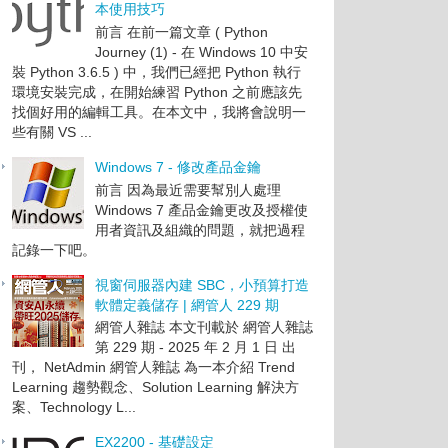
本使用技巧
前言 在前一篇文章 ( Python
Journey (1) - 在 Windows 10 中安
裝 Python 3.6.5 ) 中，我們已經把 Python 執行
環境安裝完成，在開始練習 Python 之前應該先
找個好用的編輯工具。在本文中，我將會說明一
些有關 VS ...
Windows 7 - 修改產品金鑰
前言 因為最近需要幫別人處理
Windows 7 產品金鑰更改及授權使
用者資訊及組織的問題，就把過程
記錄一下吧。
視窗伺服器內建 SBC，小預算打造
軟體定義儲存 | 網管人 229 期
網管人雜誌 本文刊載於 網管人雜誌
Count
第 229 期 - 2025 年 2 月 1 日 出
re).Count
刊， NetAdmin 網管人雜誌 為一本介紹 Trend
sure).Count
Learning 趨勢觀念、Solution Learning 解決方
案、Technology L...
EX2200 - 基礎設定