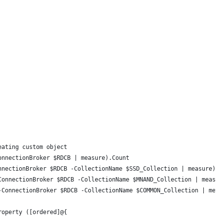
eating custom object
onnectionBroker $RDCB | measure).Count
nnectionBroker $RDCB -CollectionName $SSD_Collection | measure).
ConnectionBroker $RDCB -CollectionName $MNAND_Collection | measu
-ConnectionBroker $RDCB -CollectionName $COMMON_Collection | mea
roperty ([ordered]@{