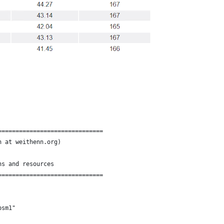
==============================
n at weithenn.org)
ns and resources
==============================
psm1"