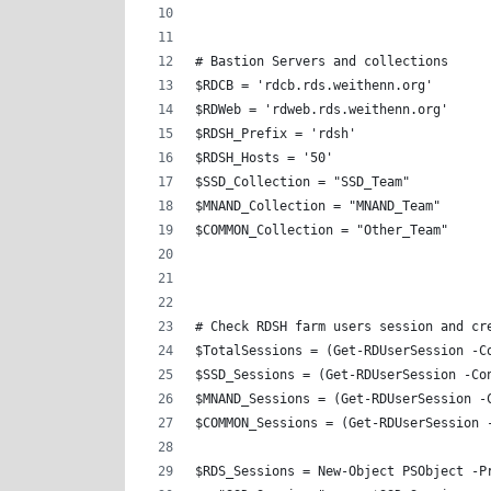
# Bastion Servers and collections
$RDCB = 'rdcb.rds.weithenn.org'
$RDWeb = 'rdweb.rds.weithenn.org'
$RDSH_Prefix = 'rdsh'
$RDSH_Hosts = '50'
$SSD_Collection = "SSD_Team"
$MNAND_Collection = "MNAND_Team"
$COMMON_Collection = "Other_Team"
# Check RDSH farm users session and cr
$TotalSessions = (Get-RDUserSession -C
$SSD_Sessions = (Get-RDUserSession -Co
$MNAND_Sessions = (Get-RDUserSession -
$COMMON_Sessions = (Get-RDUserSession 
$RDS_Sessions = New-Object PSObject -P