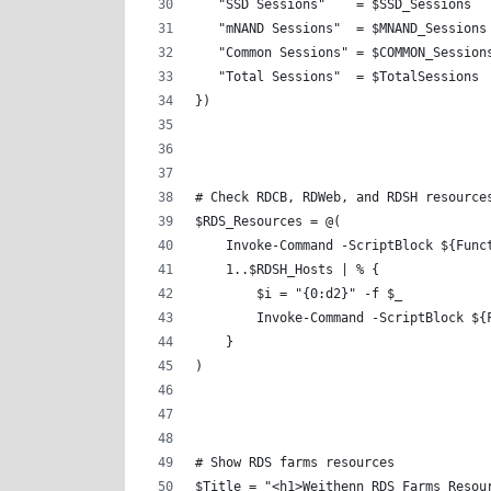
   "SSD Sessions"    = $SSD_Sessions
   "mNAND Sessions"  = $MNAND_Sessions
   "Common Sessions" = $COMMON_Session
   "Total Sessions"  = $TotalSessions
})
# Check RDCB, RDWeb, and RDSH resource
$RDS_Resources = @(
    Invoke-Command -ScriptBlock ${Func
    1..$RDSH_Hosts | % {
        $i = "{0:d2}" -f $_
        Invoke-Command -ScriptBlock ${
    }
)
# Show RDS farms resources
$Title = "<h1>Weithenn RDS Farms Resou