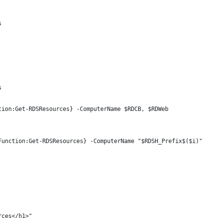
s
s
tion:Get-RDSResources} -ComputerName $RDCB, $RDWeb    
Function:Get-RDSResources} -ComputerName "$RDSH_Prefix$($i)"
rces</h1>"