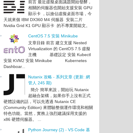
前言 最近虛擬桌面議題開始發酵，
相關的伺服器也開始支援安裝 GPU
顯示卡 ，以搶佔虛擬桌面市場，今
天就來個 IBM DX360 M4 伺服器 安裝二片
Nvidia Grid K1 GPU 顯示卡 的不專業開箱文。
CentOS 7.5 安裝 Minikube
文章目錄 前言 建立支援 Nested
Virtualization 的 CentOS 7.5 虛擬
主機 基礎設定 安裝 Kubectl
安裝 KVM2 安裝 Minikube Kubernetes
Dashboar...
Nutanix 攻略 - 系列文章 (更新: 網
管人 245 期)
簡介 簡單來說，開始玩 Nutanix
超融合架構，如果你手上沒有正式
硬體設備的話，可以先透過 Nutanix CE
(Community Edition) 來體驗整個運作環境和相關
特色功能。當然，實務上強烈建議採用支援的
x86 硬體伺服器。 ...
Python Journey (2) - VS Code 基