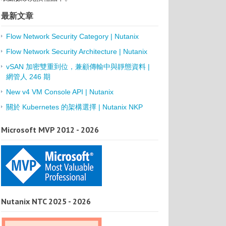
最新文章
Flow Network Security Category | Nutanix
Flow Network Security Architecture | Nutanix
vSAN 加密雙重到位，兼顧傳輸中與靜態資料 |
網管人 246 期
New v4 VM Console API | Nutanix
關於 Kubernetes 的架構選擇 | Nutanix NKP
Microsoft MVP 2012 - 2026
Nutanix NTC 2025 - 2026