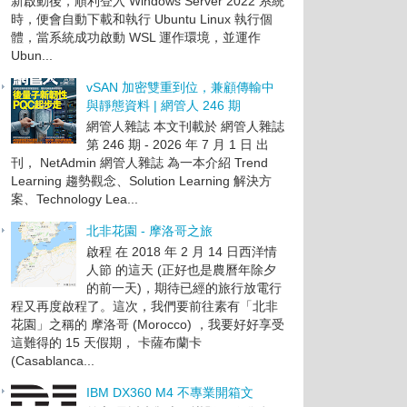
新啟動後，順利登入 Windows Server 2022 系統
時，便會自動下載和執行 Ubuntu Linux 執行個
體，當系統成功啟動 WSL 運作環境，並運作
Ubun...
vSAN 加密雙重到位，兼顧傳輸中
與靜態資料 | 網管人 246 期
網管人雜誌 本文刊載於 網管人雜誌
第 246 期 - 2026 年 7 月 1 日 出
刊， NetAdmin 網管人雜誌 為一本介紹 Trend
Learning 趨勢觀念、Solution Learning 解決方
案、Technology Lea...
北非花園 - 摩洛哥之旅
啟程 在 2018 年 2 月 14 日西洋情
人節 的這天 (正好也是農曆年除夕
的前一天)，期待已經的旅行放電行
程又再度啟程了。這次，我們要前往素有「北非
花園」之稱的 摩洛哥 (Morocco) ，我要好好享受
這難得的 15 天假期， 卡薩布蘭卡
(Casablanca...
IBM DX360 M4 不專業開箱文