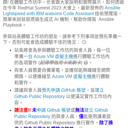
題! 在體驗工作坊中，也會跟大家說明和實際展示，如何透過
在今年 RedHat Summit 2023 大會上，最新發佈的
Ansible
Lightspeed with IBM watsonx Code Assistant
技術預覽版，
簡單來說就是透過生成式 AI 機制，幫助你撰寫 Ansible
Playbook。
參與站長體驗工作坊的朋友，請參考下列事項並預先準備一
下，否則可能會造成體驗不佳的情況： 😏
站長將會為參與體驗工作坊的與會人員，每一位
準備
一台 Azure VM 虛擬主機
進行體驗工作坊內
的各項實作 (
記得帶信用卡來刷卡
) 😆。
與會人員需要自備筆電，並確保能夠連線至網際
網路，以便連線至
Azure VM 虛擬主機
進行體驗
和實作。
建議與會人員
預先申請 GitHub 帳號
，並
建立
Github Public Repository
以便滿足實作工作坊內
容。
請注意!!
未
申請 Github 帳號
或
無法
建立 Github
Public Repository
的與會人員，
僅
能使用講者提
供的 Github Public Repository 進行實作，
除了操