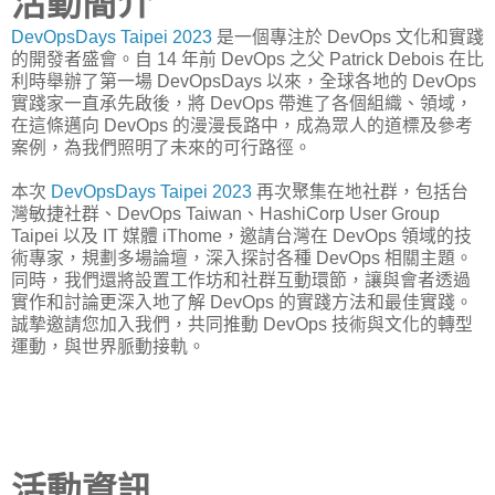
活動簡介
DevOpsDays Taipei 2023
是一個專注於 DevOps 文化和實踐
的開發者盛會。自 14 年前 DevOps 之父 Patrick Debois 在比
利時舉辦了第一場 DevOpsDays 以來，全球各地的 DevOps
實踐家一直承先啟後，將 DevOps 帶進了各個組織、領域，
在這條邁向 DevOps 的漫漫長路中，成為眾人的道標及參考
案例，為我們照明了未來的可行路徑。
本次
DevOpsDays Taipei 2023
再次聚集在地社群，包括台
灣敏捷社群、DevOps Taiwan、HashiCorp User Group
Taipei 以及 IT 媒體 iThome，邀請台灣在 DevOps 領域的技
術專家，規劃多場論壇，深入探討各種 DevOps 相關主題。
同時，我們還將設置工作坊和社群互動環節，讓與會者透過
實作和討論更深入地了解 DevOps 的實踐方法和最佳實踐。
誠摯邀請您加入我們，共同推動 DevOps 技術與文化的轉型
運動，與世界脈動接軌。
活動資訊