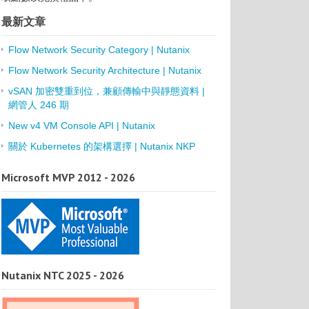
最新文章
Flow Network Security Category | Nutanix
Flow Network Security Architecture | Nutanix
vSAN 加密雙重到位，兼顧傳輸中與靜態資料 |
網管人 246 期
New v4 VM Console API | Nutanix
關於 Kubernetes 的架構選擇 | Nutanix NKP
Microsoft MVP 2012 - 2026
Nutanix NTC 2025 - 2026