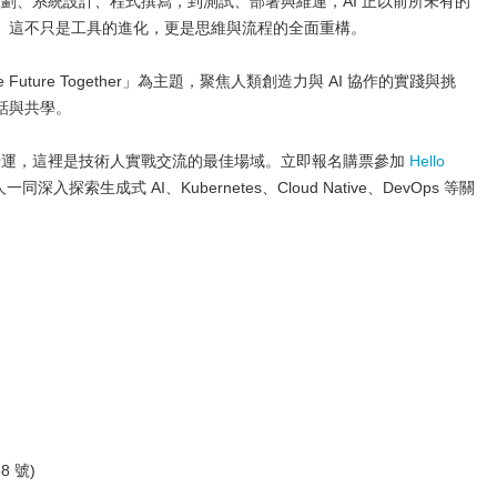
規劃、系統設計、程式撰寫，到測試、部署與維運，AI 正以前所未有的
。這不只是工具的進化，更是思維與流程的全面重構。
 the Future Together」為主題，聚焦人類創造力與 AI 協作的實踐與挑
話與共學。
織營運，這裡是技術人實戰交流的最佳場域。立即報名購票參加
Hello
入探索生成式 AI、Kubernetes、Cloud Native、DevOps 等關
 號)