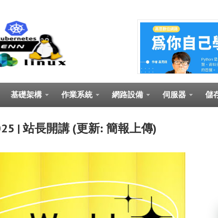
基礎架構
作業系統
網路設備
伺服器
儲
ce 2025 | 站長開講 (更新: 簡報上傳)