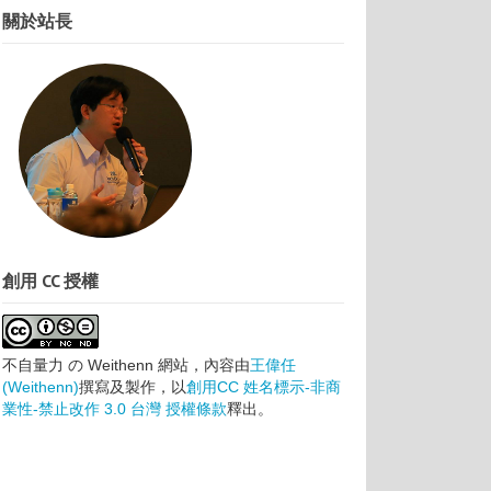
關於站長
創用 CC 授權
不自量力 の Weithenn 網站
，內容由
王偉任
(Weithenn)
撰寫及製作，以
創用CC 姓名標示-非商
業性-禁止改作 3.0 台灣 授權條款
釋出。