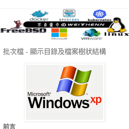
批次檔 - 顯示目錄及檔案樹狀結構
前言