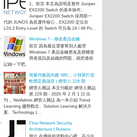
1、前言 本文為說明及實作 Juniper
EX2200 Switch 的基本操作。
Juniper EX2200 Switch 採用新一
代的 JUNOS 為其運作核心，EX2200 定位在
L2/L3 Entry Level 的 Switch 可分為 24 / 48 Po...
Windows 7 - 修改產品金鑰
前言 因為最近需要幫別人處理
Windows 7 產品金鑰更改及授權使
用者資訊及組織的問題，就把過程
記錄一下吧。
視窗伺服器內建 SBC，小預算打造
軟體定義儲存 | 網管人 229 期
網管人雜誌 本文刊載於 網管人雜誌
第 229 期 - 2025 年 2 月 1 日 出
刊， NetAdmin 網管人雜誌 為一本介紹 Trend
Learning 趨勢觀念、Solution Learning 解決方
案、Technology L...
Flow Network Security
Architecture | Nutanix
簡介 在傳統的資料中心裡，不少企