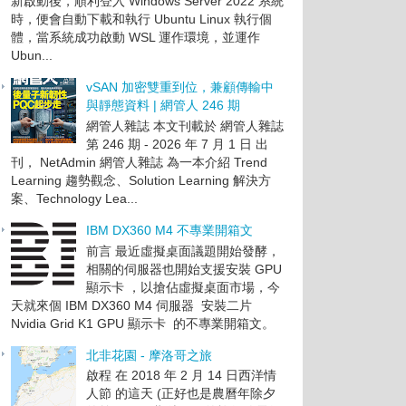
新啟動後，順利登入 Windows Server 2022 系統
時，便會自動下載和執行 Ubuntu Linux 執行個
體，當系統成功啟動 WSL 運作環境，並運作
Ubun...
vSAN 加密雙重到位，兼顧傳輸中
與靜態資料 | 網管人 246 期
網管人雜誌 本文刊載於 網管人雜誌
第 246 期 - 2026 年 7 月 1 日 出
刊， NetAdmin 網管人雜誌 為一本介紹 Trend
Learning 趨勢觀念、Solution Learning 解決方
案、Technology Lea...
IBM DX360 M4 不專業開箱文
前言 最近虛擬桌面議題開始發酵，
相關的伺服器也開始支援安裝 GPU
顯示卡 ，以搶佔虛擬桌面市場，今
天就來個 IBM DX360 M4 伺服器 安裝二片
Nvidia Grid K1 GPU 顯示卡 的不專業開箱文。
北非花園 - 摩洛哥之旅
啟程 在 2018 年 2 月 14 日西洋情
人節 的這天 (正好也是農曆年除夕