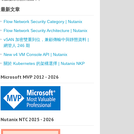
最新文章
Flow Network Security Category | Nutanix
Flow Network Security Architecture | Nutanix
vSAN 加密雙重到位，兼顧傳輸中與靜態資料 |
網管人 246 期
New v4 VM Console API | Nutanix
關於 Kubernetes 的架構選擇 | Nutanix NKP
Microsoft MVP 2012 - 2026
Nutanix NTC 2025 - 2026