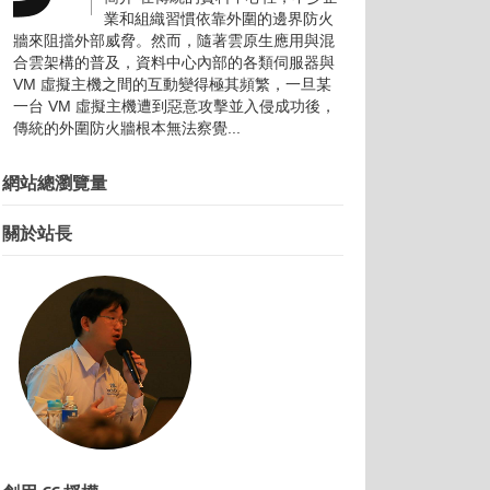
業和組織習慣依靠外圍的邊界防火
牆來阻擋外部威脅。然而，隨著雲原生應用與混
合雲架構的普及，資料中心內部的各類伺服器與
VM 虛擬主機之間的互動變得極其頻繁，一旦某
一台 VM 虛擬主機遭到惡意攻擊並入侵成功後，
傳統的外圍防火牆根本無法察覺...
網站總瀏覽量
關於站長