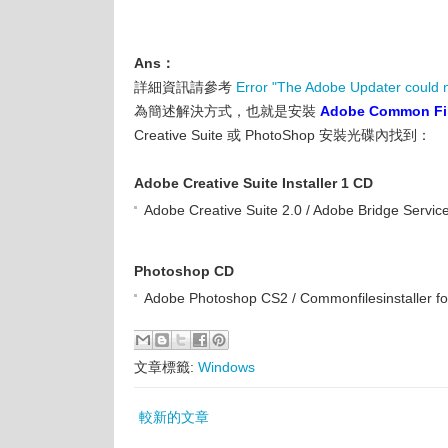
Ans：
詳細資訊請參考
Error "The Adobe Updater could 
為簡述解決方式，也就是安裝
Adobe Common File
Creative Suite 或 PhotoShop 安裝光碟內找到：
Adobe Creative Suite Installer 1 CD
Adobe Creative Suite 2.0 / Adobe Bridge Service
Photoshop CD
Adobe Photoshop CS2 / Commonfilesinstaller fo
文章標籤:
Windows
較新的文章