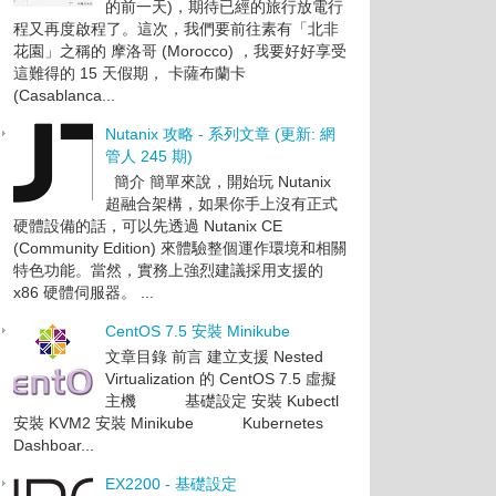
的前一天)，期待已經的旅行放電行
程又再度啟程了。這次，我們要前往素有「北非
花園」之稱的 摩洛哥 (Morocco) ，我要好好享受
這難得的 15 天假期， 卡薩布蘭卡
(Casablanca...
Nutanix 攻略 - 系列文章 (更新: 網
管人 245 期)
簡介 簡單來說，開始玩 Nutanix
超融合架構，如果你手上沒有正式
硬體設備的話，可以先透過 Nutanix CE
(Community Edition) 來體驗整個運作環境和相關
特色功能。當然，實務上強烈建議採用支援的
x86 硬體伺服器。 ...
CentOS 7.5 安裝 Minikube
文章目錄 前言 建立支援 Nested
Virtualization 的 CentOS 7.5 虛擬
主機 基礎設定 安裝 Kubectl
安裝 KVM2 安裝 Minikube Kubernetes
Dashboar...
EX2200 - 基礎設定