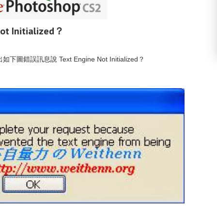
ot Initialized？
下圖錯誤訊息說 Text Engine Not Initialized？