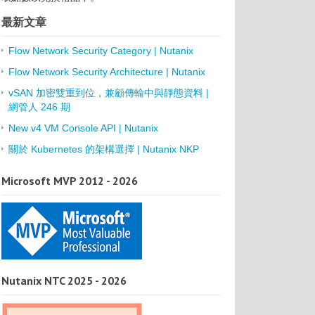
最新文章
Flow Network Security Category | Nutanix
Flow Network Security Architecture | Nutanix
vSAN 加密雙重到位，兼顧傳輸中與靜態資料 |
網管人 246 期
New v4 VM Console API | Nutanix
關於 Kubernetes 的架構選擇 | Nutanix NKP
Microsoft MVP 2012 - 2026
Nutanix NTC 2025 - 2026