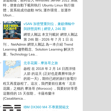
新啟動後，順利登入 Windows Server 2022 系統
時，便會自動下載和執行 Ubuntu Linux 執行個
體，當系統成功啟動 WSL 運作環境，並運作
Ubun...
vSAN 加密雙重到位，兼顧傳輸中
與靜態資料 | 網管人 246 期
網管人雜誌 本文刊載於 網管人雜誌
第 246 期 - 2026 年 7 月 1 日 出
刊， NetAdmin 網管人雜誌 為一本介紹 Trend
Learning 趨勢觀念、Solution Learning 解決方
案、Technology Lea...
北非花園 - 摩洛哥之旅
啟程 在 2018 年 2 月 14 日西洋情
人節 的這天 (正好也是農曆年除夕
的前一天)，期待已經的旅行放電行
程又再度啟程了。這次，我們要前往素有「北非
花園」之稱的 摩洛哥 (Morocco) ，我要好好享受
這難得的 15 天假期， 卡薩布蘭卡
(Casablanca...
IBM DX360 M4 不專業開箱文