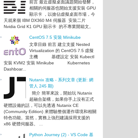
前言 最近虛擬桌面議題開始發酵，
相關的伺服器也開始支援安裝 GPU
顯示卡 ，以搶佔虛擬桌面市場，今
天就來個 IBM DX360 M4 伺服器 安裝二片
Nvidia Grid K1 GPU 顯示卡 的不專業開箱文。
CentOS 7.5 安裝 Minikube
文章目錄 前言 建立支援 Nested
Virtualization 的 CentOS 7.5 虛擬
主機 基礎設定 安裝 Kubectl
安裝 KVM2 安裝 Minikube Kubernetes
Dashboar...
Nutanix 攻略 - 系列文章 (更新: 網
管人 245 期)
簡介 簡單來說，開始玩 Nutanix
超融合架構，如果你手上沒有正式
硬體設備的話，可以先透過 Nutanix CE
(Community Edition) 來體驗整個運作環境和相關
特色功能。當然，實務上強烈建議採用支援的
x86 硬體伺服器。 ...
Python Journey (2) - VS Code 基