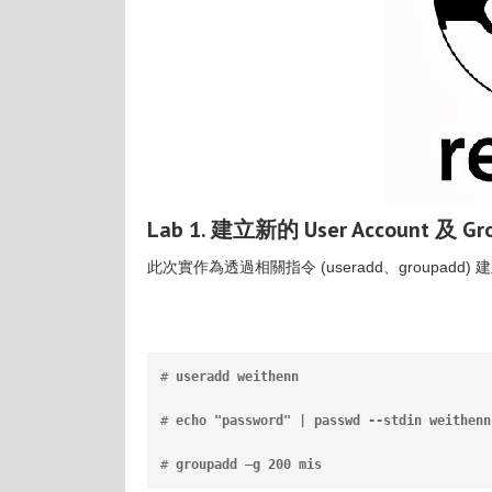
Lab 1. 建立新的 User Account 及 Gr
此次實作為透過相關指令 (useradd、groupadd
# 
useradd weithenn
                      
# 
echo "password" | passwd --stdin weithenn
# 
groupadd –g 200 mis
                   