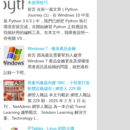
本使用技巧
前言 在前一篇文章 ( Python
Journey (1) - 在 Windows 10 中安
裝 Python 3.6.5 ) 中，我們已經把 Python 執行
環境安裝完成，在開始練習 Python 之前應該先
找個好用的編輯工具。在本文中，我將會說明一
些有關 VS ...
Windows 7 - 修改產品金鑰
前言 因為最近需要幫別人處理
Windows 7 產品金鑰更改及授權使
用者資訊及組織的問題，就把過程
記錄一下吧。
視窗伺服器內建 SBC，小預算打造
軟體定義儲存 | 網管人 229 期
網管人雜誌 本文刊載於 網管人雜誌
第 229 期 - 2025 年 2 月 1 日 出
刊， NetAdmin 網管人雜誌 為一本介紹 Trend
Learning 趨勢觀念、Solution Learning 解決方
案、Technology L...
IPTables - Linux 的防火牆