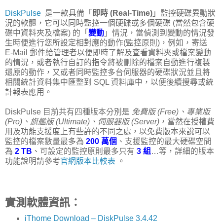
DiskPulse
是一款具備「
即時 (Real-Time)
」監控硬碟異動狀
況的軟體，它可以同時監控一個硬碟或多個硬碟 (當然包含硬
碟中資料夾及檔案) 的「
變動
」情況，當偵測到變動的情況發
生時便進行您所設定相對應的動作(監控原則)，例如，寄送
E-Mail 郵件給管理者以便即時了解及查看資料夾或檔案變動
的情況，或者執行自訂的指令將被刪除的檔案自動進行複製
還原的動作，又或者同時監控多台伺服器的硬碟狀況並且將
相關統計資料集中匯整到 SQL 資料庫中，以便後續搜尋或統
計報表應用。
DiskPulse 目前共有四種版本分別是
免費版 (Free)、專業版
(Pro)、旗艦版 (Ultimate)、伺服器版 (Server)
，當然在授權費
用及功能支援度上有些許的不同之處，以免費版本來說可以
監控的檔案數量最多為
200 萬個
、支援監控的最大硬碟空間
為
2 TB
、可設定的監控原則最多只有
3 組
…等，詳細的版本
功能說明請參考
官網版本比較表
。
實測軟體資訊：
iThome Download – DiskPulse 3.4.42