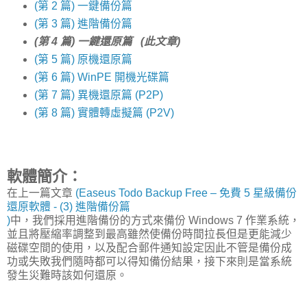
(第 2 篇) 一鍵備份篇
(第 3 篇) 進階備份篇
(第 4 篇) 一鍵還原篇 (此文章)
(第 5 篇) 原機還原篇
(第 6 篇) WinPE 開機光碟篇
(第 7 篇) 異機還原篇 (P2P)
(第 8 篇) 實體轉虛擬篇 (P2V)
軟體簡介：
在上一篇文章
(Easeus Todo Backup Free – 免費 5 星級備份
還原軟體 - (3) 進階備份篇
)
中，我們採用進階備份的方式來備份 Windows 7 作業系統，
並且將壓縮率調整到最高雖然使備份時間拉長但是更能減少
磁碟空間的使用，以及配合郵件通知設定因此不管是備份成
功或失敗我們隨時都可以得知備份結果，接下來則是當系統
發生災難時該如何還原。