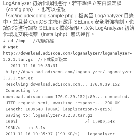
LogAnalyzer 初始化順利進行，若不想建立空白設定檔
（config.php），也可以複製
「src/include/config.sample.php」檔案至 LogAnalyzer 目錄
中，並且若 CentOS 主機有啟用 SELinux 安全增強機制，也
請記得進行調整 SELinux 檔案權限，以免 LogAnalyzer 初始
化環境安裝檔案（install.php）無法運作。
#
cd /tmp
//切換路徑
#
wget
http://download.adiscon.com/loganalyzer/loganalyzer-
3.2.3.tar.gz
//下載最新版本
--2011-11-16 10:35:31--
http://download.adiscon.com/loganalyzer/loganalyzer-
3.2.3.tar.gz
Resolving download.adiscon.com... 176.9.39.152
Connecting to
download.adiscon.com|176.9.39.152|:80... connected.
HTTP request sent, awaiting response... 200 OK
Length: 1009548 (986K) [application/x-gzip]
Saving to: loganalyzer-3.2.3.tar.gz
100%[===========================>] 1,009,548
193K/s in 5.1s
2011-11-16 10:35:37 (193 KB/s) - loganalyzer-