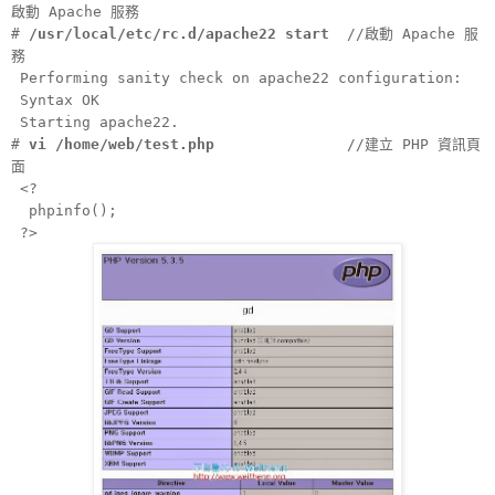
啟動 Apache 服務
#
/usr/local/etc/rc.d/apache22 start
//啟動 Apache 服
務
Performing sanity check on apache22 configuration:
Syntax OK
Starting apache22.
#
vi /home/web/test.php
//建立 PHP 資訊頁
面
<?
phpinfo();
?>