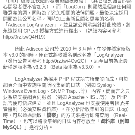
「php」感覺此軟體的發展範圍被限縮了（其它程式語言的熱
心開發者便不會加入），而「LogCon」則顯然是個無任何關
聯意義的詞，同時為了避免相關的法律問題，最後決定採用
開頭為其公司名稱，同時加上全新且顧名思義的名稱
「Adiscon LogAnalyzer」，並且該公司承諾針對此軟體，將
永遠採用 GPLv3 授權方式進行釋出。（詳細內容可參考
http://0rz.tw/Q4H19）
因此 Adiscon 公司於 2010 年 3 月時，在發佈穩定新版
本 v3.0 的同時，便正式將軟體名稱改名為「LogAnalyzer」
（發行公告可參考 http://0rz.tw/4Ow2C），屆至目前為止最
新穩定版本為 v3.2.3 （Beta 版本為 v3.3.0）。
LogAnalyzer 為採用 PHP 程式語言所開發而成，可於
網頁介面中查詢相關所收集到的日誌 （例如 Syslog、
Windows Event Log、SNMP Trap…等） 內容，簡而言之只
要系統支援網頁伺服器 （例如 Apache、IIS…等） 及 PHP
語言便可快速建立，並且 LogAnalyzer 也支援使用者帳號控
管機制（必須安裝資料庫）。在分析所收集到的日誌（Log）
時，可以透過讀取「
檔案
」的方式來進行即時查詢 （Real-
Time），也可以將收集到的日誌內容存放至「
資料庫（例如
MySQL）
」進行分析。