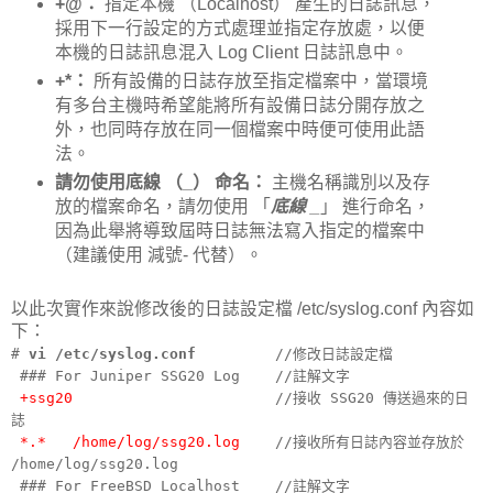
+@：
指定本機 （Localhost） 產生的日誌訊息，
採用下一行設定的方式處理並指定存放處，以便
本機的日誌訊息混入 Log Client 日誌訊息中。
+*：
所有設備的日誌存放至指定檔案中，當環境
有多台主機時希望能將所有設備日誌分開存放之
外，也同時存放在同一個檔案中時便可使用此語
法。
請勿使用底線 （_） 命名：
主機名稱識別以及存
放的檔案命名，請勿使用 「
底線 _
」 進行命名，
因為此舉將導致屆時日誌無法寫入指定的檔案中
（建議使用 減號- 代替）。
以此次實作來說修改後的日誌設定檔 /etc/syslog.conf 內容如
下：
#
vi /etc/syslog.conf
//修改日誌設定檔
### For Juniper SSG20 Log //註解文字
+ssg20
//接收 SSG20 傳送過來的日
誌
*.* /home/log/ssg20.log
//接收所有日誌內容並存放於
/home/log/ssg20.log
### For FreeBSD Localhost //註解文字