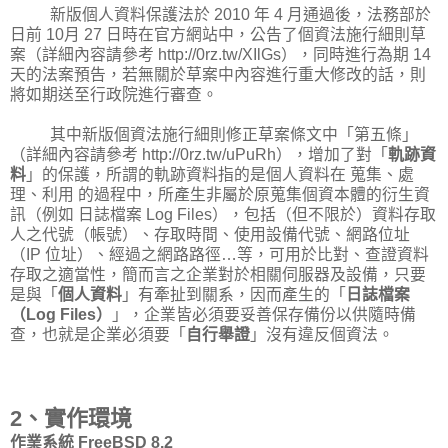
新版個人資料保護法於 2010 年 4 月通過後，法務部於
日前 10月 27 日時在官方網站中，公告了個資法施行細則草
案（詳細內容請參考 http://0rz.tw/XIlGs），同時進行為期 14
天的法案預告，若無關於草案中內容進行重大修改的話，則
將如期送至行政院進行審查。
其中新版個資法施行細則修正草案條文中「第五條」
（詳細內容請參考 http://0rz.tw/uPuRh），增加了對「
軌跡資
料
」的保護，所謂的軌跡資料指的是個人資料在 蒐集、處
理、利用 的過程中，所產生非屬於原蒐集個資本體的衍生資
訊（例如 日誌檔案 Log Files），包括（但不限於）資料存取
人之代號（帳號）、存取時間、使用設備代號、網路位址
（IP 位址）、經過之網路路徑…等，可用於比對、查證資料
存取之適當性，簡而言之企業對於相關伺服器及設備，只要
是與「
個人資料
」有牽扯到關系，因而產生的「
日誌檔案
（Log Files）
」，企業皆必須要妥善保存備份以供隨時備
查，也就是企業必須要「
自行舉證
」沒有違反個資法。
2、實作環境
作業系統 FreeBSD 8.2