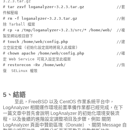
3.2.3.tar.gz
#
tar zxvf loganalyzer-3.2.3.tar.gz
//套
件解壓縮
#
rm -f loganalyzer-3.2.3.tar.gz
//刪
除 Tarball 檔案
#
cp -a /tmp/loganalyzer-3.2.3/src/* /home/web/
//複
製至網站根目錄下
#
touch /home/web/config.php
//建
立空設定檔 (初始化設定屆時將寫入此檔案)
#
chown apache /home/web/config.php
//確
定 Web Service 可寫入設定至此檔案
#
restorecon -Rv /home/web/
//恢
復 SELinux 權限
5、結語
至此，FreeBSD 以及 CentOS 作業系統平台中，
LogAnalyzer 相關運作環境前置準備作業都已經完成，在下
一篇文章中首先會說明 LogAnalyzer 的初始化環境安裝流
程，以及後續的進階設定調整項目及步驟，例如 關閉
LogAnalyzer 頁面中贊助區塊（Donate）、關閉 Message 自