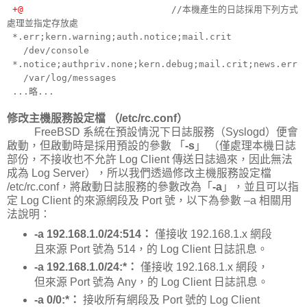
+@
//本機產生的日誌採用下列方式
處理並指定存放處
*.err;kern.warning;auth.notice;mail.crit
/dev/console
*.notice;authpriv.none;kern.debug;mail.crit;news.err
/var/log/messages
...略...
修改主機服務設定檔 （/etc/rc.conf）
FreeBSD 系統在預設情況下日誌服務（Syslogd）便會
啟動，但啟動時是採用預設的參數 「
-s
」 （僅處理本機日誌
部份，不接收也不允許 Log Client 傳送日誌過來，因此無法
成為 Log Server），所以我們透過修改主機服務設定檔
/etc/rc.conf，將啟動日誌服務的參數改為「
-a
」，並且可以指
定 Log Client 的來源網段及 Port 號，以下為參數 –a 相關用
法說明：
-a 192.168.1.0/24:514：
僅接收 192.168.1.x 網段
且來源 Port 號為 514，的 Log Client 日誌訊息。
-a 192.168.1.0/24:*：
僅接收 192.168.1.x 網段，
但來源 Port 號為 Any，的 Log Client 日誌訊息。
-a 0/0:*：
接收所有網段及 Port 號的 Log Client