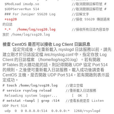
$ModLoad imudp.so //取消開頭註解符號 #
$UDPServerRun 514 //取消開頭註解符號 #
### For Juniper SSG20 Log //註解文字
+ssg20
//接收 SSG20 傳送過來
的日誌
*.* /home/log/ssg20.log
//接收所有日誌內容並存
放於 /home/log/ssg20.log
檢查 CentOS 是否可以接收 Log Client 日誌訊息
設定完成後，在重新載入 rsyslogd 日誌服務以前，請先
建立剛才於日誌設定檔 /etc/rsyslog.conf 中，指定存放 Log
Client 的日誌檔案 （/home/log/ssg20.log）。若有開啟
IPTables 防火牆功能的話，則記得開啟 UDP 協定 Port 514
的規則，之後便可重新載入日誌服務，載入成功後請查看
CentOS 主機，是否開啟 UDP Port 514，若有開啟則表示設
定成功。
#
touch /home/log/ssg20.log
//建立空檔
#
service rsyslog reload
//重新載入日誌服務
Reloading system logger... [ OK ]
#
netstat -tunpl | grep :514
//查看系統是否 Listen
UDP Port 514
udp 0 0 0.0.0.0:514 0.0.0.0:* 1268/rsyslogd