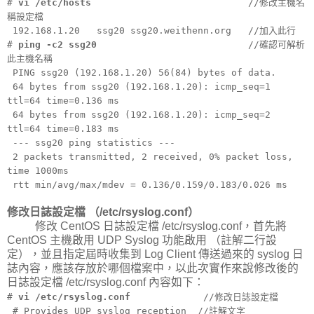
#
vi /etc/hosts
//修改主機名
稱設定檔
192.168.1.20 ssg20 ssg20.weithenn.org //加入此行
#
ping -c2 ssg20
//確認可解析
此主機名稱
PING ssg20 (192.168.1.20) 56(84) bytes of data.
64 bytes from ssg20 (192.168.1.20): icmp_seq=1
ttl=64 time=0.136 ms
64 bytes from ssg20 (192.168.1.20): icmp_seq=2
ttl=64 time=0.183 ms
--- ssg20 ping statistics ---
2 packets transmitted, 2 received, 0% packet loss,
time 1000ms
rtt min/avg/max/mdev = 0.136/0.159/0.183/0.026 ms
修改日誌設定檔 （/etc/rsyslog.conf）
修改 CentOS 日誌設定檔 /etc/rsyslog.conf，首先將
CentOS 主機啟用 UDP Syslog 功能啟用 （註解二行設
定），並且指定屆時收集到 Log Client 傳送過來的 syslog 日
誌內容，應該存放於哪個檔案中，以此次實作來說修改後的
日誌設定檔 /etc/rsyslog.conf 內容如下：
#
vi /etc/rsyslog.conf
//修改日誌設定檔
# Provides UDP syslog reception //註解文字