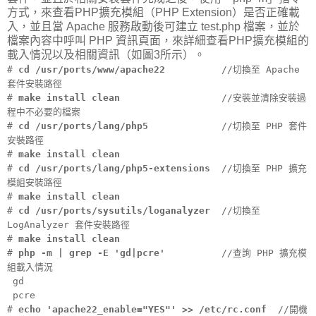
方式，來查看PHP擴充模組（PHP Extension）是否正確載
入，並且當 Apache 服務啟動後可建立 test.php 檔案，並於
檔案內容中呼叫 PHP 資訊頁面，來詳細查看PHP擴充模組的
載入情況以及相關資訊（如圖3所示）。
#
cd /usr/ports/www/apache22
//切換至 Apache
套件安裝路徑
#
make install clean
//安裝並清除安裝過
程中不必要的檔案
#
cd /usr/ports/lang/php5
//切換至 PHP 套件
安裝路徑
#
make install clean
#
cd /usr/ports/lang/php5-extensions
//切換至 PHP 擴充
模組安裝路徑
#
make install clean
#
cd /usr/ports/sysutils/loganalyzer
//切換至
LogAnalyzer 套件安裝路徑
#
make install clean
#
php -m | grep -E 'gd|pcre'
//查詢 PHP 擴充模
組載入情況
gd
pcre
#
echo 'apache22_enable="YES"' >> /etc/rc.conf
//開機