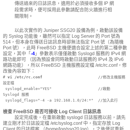
傳送過來的日誌訊息，適用於必須接收多個 IP 網
段需求時，便可採用此參數請配合防火牆進行相
關限制。
以此次實作的 Juniper SSG20 設備為例，啟動該設備
的 Syslog 功能後，雖然可以指定 Log Server 的 Port 號為
514，但本身在傳送日誌訊息時卻無法指定 Port 號（為隨機
Port 號），此時 FreeBSD 主機便適合設定上述的第二種參數
設定，其中「
-4
」參數表示僅僅啟動 Syslogd 服務的 IPv4 網
路功能即可 （因為預設會同時啟動日誌服務的 IPv4 及 IPv6
網路功能），所以 FreeBSD 主機服務設定檔 /etc/rc.conf，修
改後內容如下：
#
vi /etc/rc.conf
//修改主機服務
設定檔
syslogd_enable="YES" //啟動
Syslogd 服務
syslogd_flags="-4 -a 192.168.1.0/24:*" //加入此行
檢查 FreeBSD 是否可接收 Log Client 日誌訊息
設定完成後，在重新啟動 syslogd 日誌服務以前，請先
建立剛才於日誌設定檔 /etc/syslog.conf 中，指定存放 Log
Client 的日誌檔案 （/home/log/ssg20.log），之後便可重新