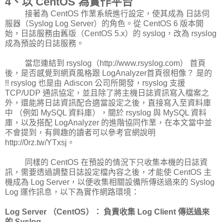
4、以 CentOS 為實作平台
接著為 CentOS 作業系統進行設定，使其成為 日誌伺
服器（Syslog Log Server）的角色。從 CentOS 6 版本開
始，日誌服務由舊版（CentOS 5.x）的 syslog，改為 rsyslog
成為預設的日誌服務。
當您連結到 rsyslog（http://www.rsyslog.com） 首頁
後，是否感覺到網頁風格跟 LogAnalyzer首頁很相像？ 是的
!! rsyslog 也是由 Adiscon 公司所開發，rsyslog 支援
TCP/UDP 通訊協定，並且除了將主機日誌資訊寫入檔案之
外，還能將日誌資訊配合適當設定之後，直接寫入至資料庫
中 （例如 MySQL 資料庫），關於 rsyslog 與 MySQL 資料
庫，以及搭配 LogAnalyzer 的進階協同作業，在本文當中並
不會提到，有興趣的讀者可以參考官網說明
http://0rz.tw/YTxsj。
同樣的 CentOS 在預設的情況下只收集本機的日誌資
訊，需要透過調整日誌設定檔內容之後，才能使 CentOS 主
機成為 Log Server，以便收集相關設備所傳送過來的 Syslog
Log 運作訊息，以下為實作網路環境：
Log Server （CentOS）： 負責收集 Log Client 傳送過來
的 Syslog