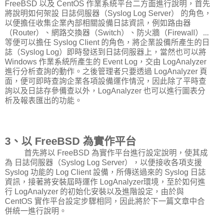
FreeBSD 以及 CentOS 作業系統平台二方面進行說明，首先
將說明如何架設 日誌伺服器（Syslog Log Server） 的角色，
以便擔任收集企業內部相關設備日誌資訊，例如路由器
（Router）、網路交換器（Switch）、防火牆（Firewall）...
等便可以擔任 Syslog Client 的角色，將企業設備所產生的日
誌（Syslog Log）即時發送到日誌伺服器上，當然也可以將
Windows 作業系統所產生的 Event Log，交由 LogAnalyzer
進行分析查詢的動作。之後管理者只要透過 LogAnalyzer 頁
面，便可即時查詢企業各項設備運作情況，因此除了平時查
詢以及日誌存參備查以外，LogAnalyzer 也可以進行圖表分
析及報表匯出的功能。
3、以 FreeBSD 為實作平台
首先將以 FreeBSD 為實作平台進行設定說明，使其成
為 日誌伺服器（Syslog Log Server），以便接收各項支援
Syslog 功能的 Log Client 設備，所傳送過來的 Syslog 日誌
資訊，接著將安裝屆時運作 LogAnalyzer環境，至於如何進
行 LogAnalyzer 的初始化安裝以及進階設定，由於與
CentOS 實作平台設定步驟相同，因此將於下一篇文章中合
併統一進行說明。