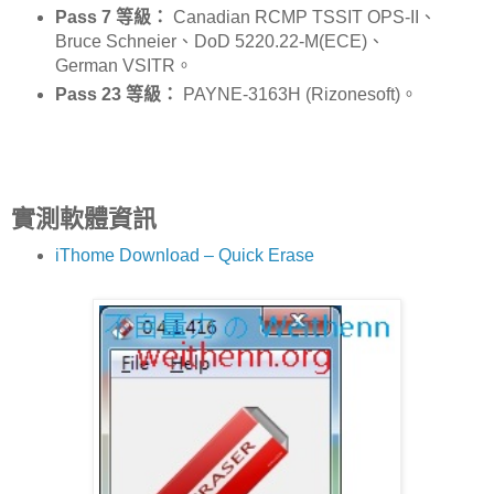
Pass 7 等級：
Canadian RCMP TSSIT OPS-II、
Bruce Schneier、DoD 5220.22-M(ECE)、
German VSITR。
Pass 23 等級：
PAYNE-3163H (Rizonesoft)。
實測軟體資訊
iThome Download – Quick Erase