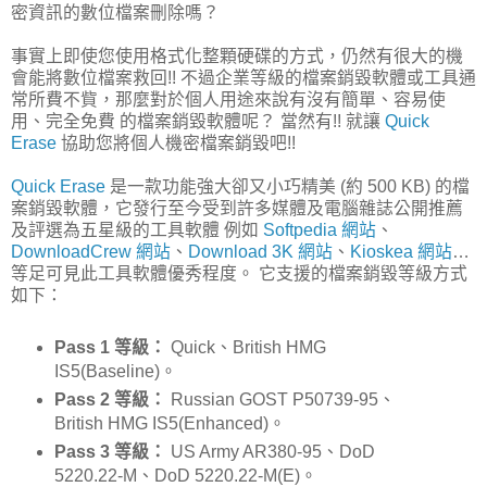
密資訊的數位檔案刪除嗎？
事實上即使您使用格式化整顆硬碟的方式，仍然有很大的機
會能將數位檔案救回!! 不過企業等級的檔案銷毀軟體或工具通
常所費不貲，那麼對於個人用途來說有沒有簡單、容易使
用、完全免費 的檔案銷毀軟體呢？ 當然有!! 就讓
Quick
Erase
協助您將個人機密檔案銷毀吧!!
Quick Erase
是一款功能強大卻又小巧精美 (約 500 KB) 的檔
案銷毀軟體，它發行至今受到許多媒體及電腦雜誌公開推薦
及評選為五星級的工具軟體 例如
Softpedia 網站
、
DownloadCrew 網站
、
Download 3K 網站
、
Kioskea 網站
…
等足可見此工具軟體優秀程度。 它支援的檔案銷毀等級方式
如下：
Pass 1 等級：
Quick、British HMG
IS5(Baseline)。
Pass 2 等級：
Russian GOST P50739-95、
British HMG IS5(Enhanced)。
Pass 3 等級：
US Army AR380-95、DoD
5220.22-M、DoD 5220.22-M(E)。