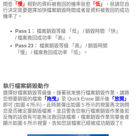
間愈
「慢」
相對的資料被救回的機率就愈
「低」
，就請您自
行決定是要選擇加快檔案銷毀時間或者是資料被救回的成功
機率了。
Pass 1：
檔案銷毀等級 「低」 / 銷毀時間 「快」
/ 檔案救回成功率 「高」。
Pass 23：
檔案銷毀等級 「高」 / 銷毀時間
「慢」 / 檔案救回成功率 「低」。
執行檔案銷毀動作
選擇好檔案銷毀等級後，接著就來進行檔案銷毀作業，請將
您想要銷毀的檔案
「拖曳」
至 Quick Erase 圖示後
「放開」
即可 (如圖 4 所示)，此時將彈出如圖 5 所示的視窗再次詢問
您是否確定要銷毀檔案，並且警告您執行檔案銷毀作業後若
反悔的話很有可能無法救回該檔案，檔案銷毀作業完畢後會
顯示如圖 6 所示視窗，告知您該檔案已經被成功銷毀了!!