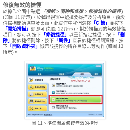
修復無效的捷徑
於操作介面中點選
「模組 > 清除和修復 > 修復無效的捷徑」
(如圖 11 所示)，於彈出視窗中選擇要掃描及分析項目，預設
值掃描開始選單及桌面，此實作中我們選擇
「C 槽」
並按下
「開始掃描」
鍵即可 (如圖 12 所示)，對於掃描到的無效捷徑
項目，您可以 按下
「修復捷徑」
以重新指定捷徑、按下
「刪
除」
將該捷徑刪除、按下
「屬性」
查看該捷徑相關資訊、按
下
「開啟資料夾」
顯示該捷徑的所在目錄…等動作 (如圖 13
所示)。
圖 11、準備開啟修復無效的捷徑