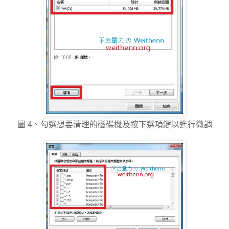
圖 4、勾選想要清理的磁碟機及按下選項鍵以進行微調