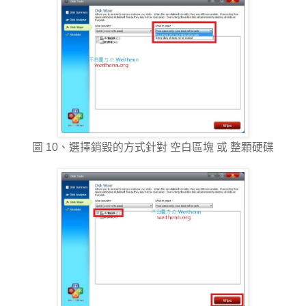
圖 10、選擇銷毀的方式針對 空白區塊 或 整顆硬碟