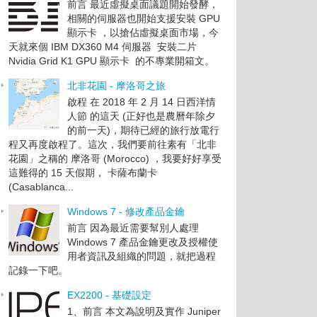
前言 最近虛擬桌面議題開始發酵，
相關的伺服器也開始支援安裝 GPU
顯示卡 ，以搶佔虛擬桌面市場，今
天就來個 IBM DX360 M4 伺服器 安裝二片
Nvidia Grid K1 GPU 顯示卡 的不專業開箱文。
北非花園 - 摩洛哥之旅
啟程 在 2018 年 2 月 14 日西洋情
人節 的這天 (正好也是農曆年除夕
的前一天)，期待已經的旅行放電行
程又再度啟程了。這次，我們要前往素有「北非
花園」之稱的 摩洛哥 (Morocco) ，我要好好享受
這難得的 15 天假期， 卡薩布蘭卡
(Casablanca...
Windows 7 - 修改產品金鑰
前言 因為最近需要幫別人處理
Windows 7 產品金鑰更改及授權使
用者資訊及組織的問題，就把過程
記錄一下吧。
EX2200 - 基礎設定
1、前言 本文為說明及實作 Juniper