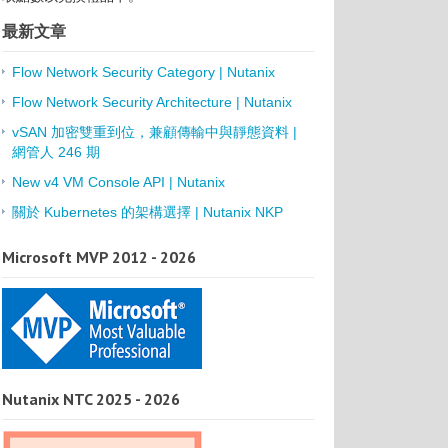
最新文章
Flow Network Security Category | Nutanix
Flow Network Security Architecture | Nutanix
vSAN 加密雙重到位，兼顧傳輸中與靜態資料 |
網管人 246 期
New v4 VM Console API | Nutanix
關於 Kubernetes 的架構選擇 | Nutanix NKP
Microsoft MVP 2012 - 2026
Nutanix NTC 2025 - 2026