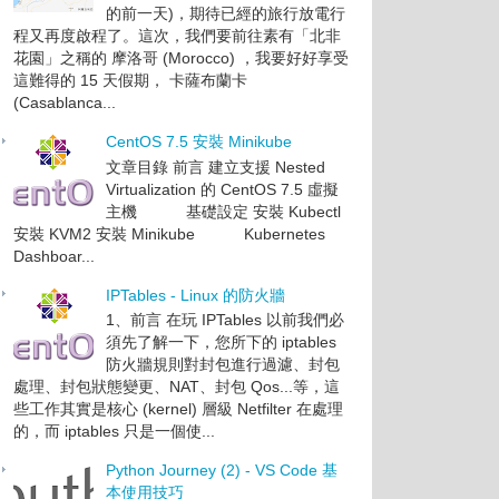
的前一天)，期待已經的旅行放電行
程又再度啟程了。這次，我們要前往素有「北非
花園」之稱的 摩洛哥 (Morocco) ，我要好好享受
這難得的 15 天假期， 卡薩布蘭卡
(Casablanca...
CentOS 7.5 安裝 Minikube
文章目錄 前言 建立支援 Nested
Virtualization 的 CentOS 7.5 虛擬
主機 基礎設定 安裝 Kubectl
安裝 KVM2 安裝 Minikube Kubernetes
Dashboar...
IPTables - Linux 的防火牆
1、前言 在玩 IPTables 以前我們必
須先了解一下，您所下的 iptables
防火牆規則對封包進行過濾、封包
處理、封包狀態變更、NAT、封包 Qos...等，這
些工作其實是核心 (kernel) 層級 Netfilter 在處理
的，而 iptables 只是一個使...
Python Journey (2) - VS Code 基
本使用技巧