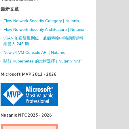
最新文章
Flow Network Security Category | Nutanix
Flow Network Security Architecture | Nutanix
vSAN 加密雙重到位，兼顧傳輸中與靜態資料 |
網管人 246 期
New v4 VM Console API | Nutanix
關於 Kubernetes 的架構選擇 | Nutanix NKP
Microsoft MVP 2012 - 2026
Nutanix NTC 2025 - 2026