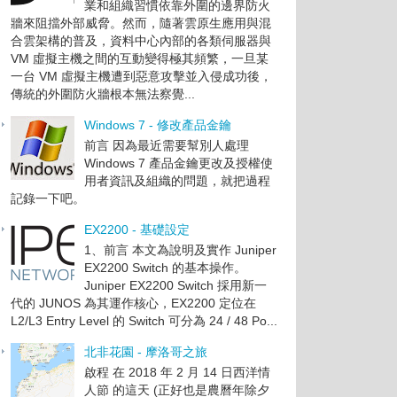
業和組織習慣依靠外圍的邊界防火
牆來阻擋外部威脅。然而，隨著雲原生應用與混
合雲架構的普及，資料中心內部的各類伺服器與
VM 虛擬主機之間的互動變得極其頻繁，一旦某
一台 VM 虛擬主機遭到惡意攻擊並入侵成功後，
傳統的外圍防火牆根本無法察覺...
Windows 7 - 修改產品金鑰
前言 因為最近需要幫別人處理
Windows 7 產品金鑰更改及授權使
用者資訊及組織的問題，就把過程
記錄一下吧。
EX2200 - 基礎設定
1、前言 本文為說明及實作 Juniper
EX2200 Switch 的基本操作。
Juniper EX2200 Switch 採用新一
代的 JUNOS 為其運作核心，EX2200 定位在
L2/L3 Entry Level 的 Switch 可分為 24 / 48 Po...
北非花園 - 摩洛哥之旅
啟程 在 2018 年 2 月 14 日西洋情
人節 的這天 (正好也是農曆年除夕