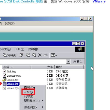
e SCSI Disk Controller驅動
後，先幫 Windows 2000 安裝「
VMware