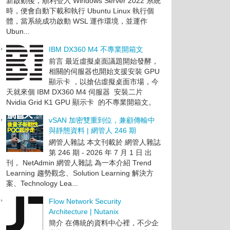
新啟動後，順利登入 Windows Server 2022 系統
時，便會自動下載和執行 Ubuntu Linux 執行個
體，當系統成功啟動 WSL 運作環境，並運作
Ubun...
IBM DX360 M4 不專業開箱文
前言 最近虛擬桌面議題開始發酵，
相關的伺服器也開始支援安裝 GPU
顯示卡 ，以搶佔虛擬桌面市場，今
天就來個 IBM DX360 M4 伺服器 安裝二片
Nvidia Grid K1 GPU 顯示卡 的不專業開箱文。
vSAN 加密雙重到位，兼顧傳輸中
與靜態資料 | 網管人 246 期
網管人雜誌 本文刊載於 網管人雜誌
第 246 期 - 2026 年 7 月 1 日 出
刊， NetAdmin 網管人雜誌 為一本介紹 Trend
Learning 趨勢觀念、Solution Learning 解決方
案、Technology Lea...
Flow Network Security
Architecture | Nutanix
簡介 在傳統的資料中心裡，不少企