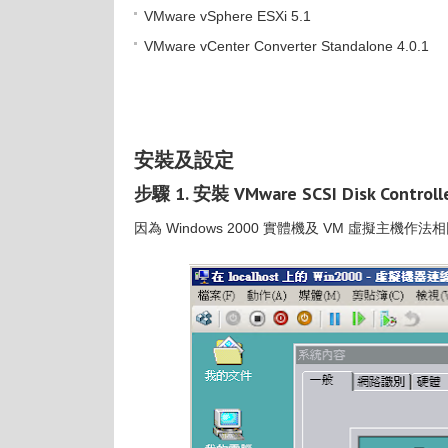
VMware vSphere ESXi 5.1
VMware vCenter Converter Standalone 4.0.1
安裝及設定
步驟 1. 安裝 VMware SCSI Disk Controll
因為 Windows 2000 實體機及 VM 虛擬主