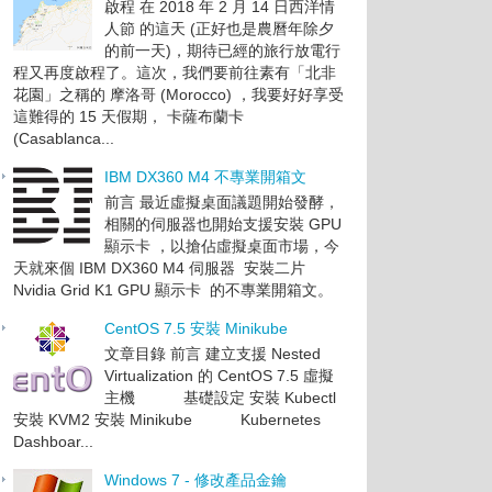
啟程 在 2018 年 2 月 14 日西洋情
人節 的這天 (正好也是農曆年除夕
的前一天)，期待已經的旅行放電行
程又再度啟程了。這次，我們要前往素有「北非
花園」之稱的 摩洛哥 (Morocco) ，我要好好享受
這難得的 15 天假期， 卡薩布蘭卡
(Casablanca...
IBM DX360 M4 不專業開箱文
前言 最近虛擬桌面議題開始發酵，
相關的伺服器也開始支援安裝 GPU
顯示卡 ，以搶佔虛擬桌面市場，今
天就來個 IBM DX360 M4 伺服器 安裝二片
Nvidia Grid K1 GPU 顯示卡 的不專業開箱文。
CentOS 7.5 安裝 Minikube
文章目錄 前言 建立支援 Nested
Virtualization 的 CentOS 7.5 虛擬
主機 基礎設定 安裝 Kubectl
安裝 KVM2 安裝 Minikube Kubernetes
Dashboar...
Windows 7 - 修改產品金鑰