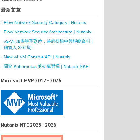
最新文章
Flow Network Security Category | Nutanix
Flow Network Security Architecture | Nutanix
vSAN 加密雙重到位，兼顧傳輸中與靜態資料 |
網管人 246 期
New v4 VM Console API | Nutanix
關於 Kubernetes 的架構選擇 | Nutanix NKP
Microsoft MVP 2012 - 2026
Nutanix NTC 2025 - 2026