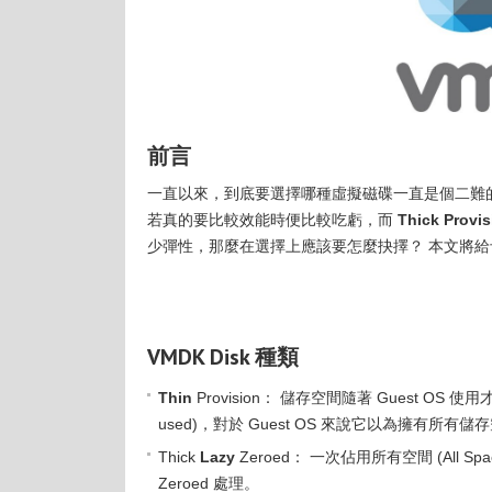
前言
一直以來，到底要選擇哪種虛擬磁碟一直是個二難
若真的要比較效能時便比較吃虧，而
Thick Provis
少彈性，那麼在選擇上應該要怎麼抉擇？ 本文將
VMDK Disk 種類
Thin
Provision： 儲存空間隨著 Guest OS 使用才會動態成
used)，對於 Guest OS 來說它以為擁
Thick
Lazy
Zeroed： 一次佔用所有空間 (All Spa
Zeroed 處理。