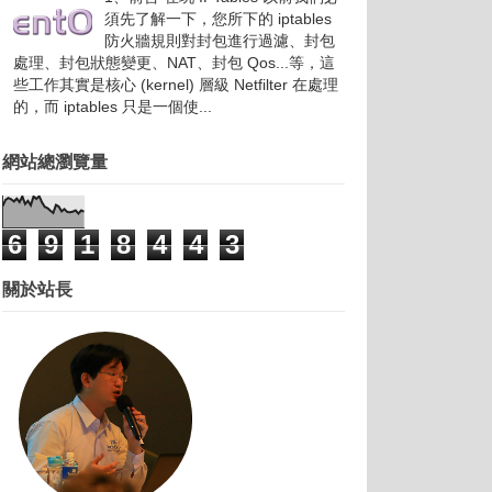
須先了解一下，您所下的 iptables
防火牆規則對封包進行過濾、封包
處理、封包狀態變更、NAT、封包 Qos...等，這
些工作其實是核心 (kernel) 層級 Netfilter 在處理
的，而 iptables 只是一個使...
網站總瀏覽量
6
9
1
8
4
4
3
關於站長