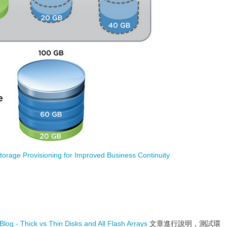
rage Provisioning for Improved Business Continuity
og - Thick vs Thin Disks and All Flash Arrays
文章進行說明，測試環