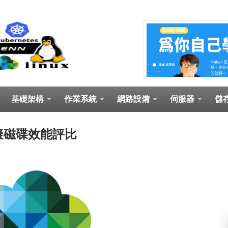
基礎架構
作業系統
網路設備
伺服器
儲
in 虛擬磁碟效能評比