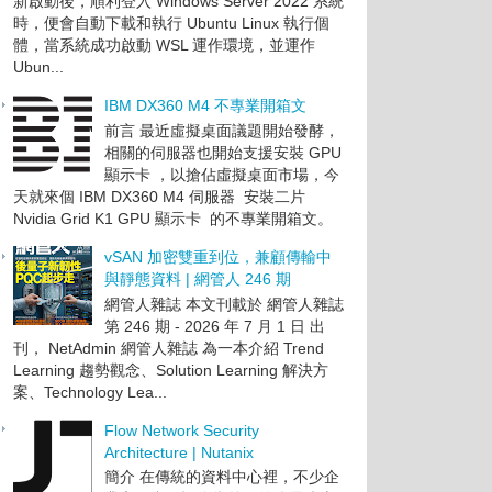
新啟動後，順利登入 Windows Server 2022 系統
時，便會自動下載和執行 Ubuntu Linux 執行個
體，當系統成功啟動 WSL 運作環境，並運作
Ubun...
IBM DX360 M4 不專業開箱文
前言 最近虛擬桌面議題開始發酵，
相關的伺服器也開始支援安裝 GPU
顯示卡 ，以搶佔虛擬桌面市場，今
天就來個 IBM DX360 M4 伺服器 安裝二片
Nvidia Grid K1 GPU 顯示卡 的不專業開箱文。
vSAN 加密雙重到位，兼顧傳輸中
與靜態資料 | 網管人 246 期
網管人雜誌 本文刊載於 網管人雜誌
第 246 期 - 2026 年 7 月 1 日 出
刊， NetAdmin 網管人雜誌 為一本介紹 Trend
Learning 趨勢觀念、Solution Learning 解決方
案、Technology Lea...
Flow Network Security
Architecture | Nutanix
簡介 在傳統的資料中心裡，不少企