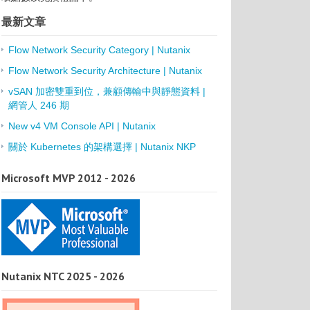
最新文章
Flow Network Security Category | Nutanix
Flow Network Security Architecture | Nutanix
vSAN 加密雙重到位，兼顧傳輸中與靜態資料 |
網管人 246 期
New v4 VM Console API | Nutanix
關於 Kubernetes 的架構選擇 | Nutanix NKP
Microsoft MVP 2012 - 2026
Nutanix NTC 2025 - 2026