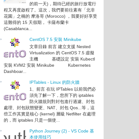
的前一天)，期待已經的旅行放電行
程又再度啟程了。這次，我們要前往素有「北非
花園」之稱的 摩洛哥 (Morocco) ，我要好好享受
這難得的 15 天假期， 卡薩布蘭卡
(Casablanca...
CentOS 7.5 安裝 Minikube
文章目錄 前言 建立支援 Nested
Virtualization 的 CentOS 7.5 虛擬
主機 基礎設定 安裝 Kubectl
安裝 KVM2 安裝 Minikube Kubernetes
Dashboar...
IPTables - Linux 的防火牆
1、前言 在玩 IPTables 以前我們必
須先了解一下，您所下的 iptables
防火牆規則對封包進行過濾、封包
處理、封包狀態變更、NAT、封包 Qos...等，這
些工作其實是核心 (kernel) 層級 Netfilter 在處理
的，而 iptables 只是一個使...
Python Journey (2) - VS Code 基
本使用技巧