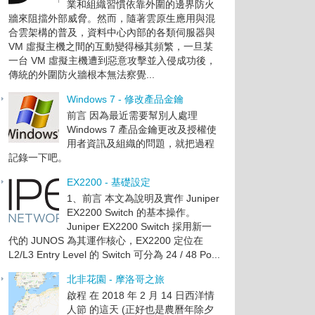
業和組織習慣依靠外圍的邊界防火
牆來阻擋外部威脅。然而，隨著雲原生應用與混
合雲架構的普及，資料中心內部的各類伺服器與
VM 虛擬主機之間的互動變得極其頻繁，一旦某
一台 VM 虛擬主機遭到惡意攻擊並入侵成功後，
傳統的外圍防火牆根本無法察覺...
Windows 7 - 修改產品金鑰
前言 因為最近需要幫別人處理
Windows 7 產品金鑰更改及授權使
用者資訊及組織的問題，就把過程
記錄一下吧。
EX2200 - 基礎設定
1、前言 本文為說明及實作 Juniper
EX2200 Switch 的基本操作。
Juniper EX2200 Switch 採用新一
代的 JUNOS 為其運作核心，EX2200 定位在
L2/L3 Entry Level 的 Switch 可分為 24 / 48 Po...
北非花園 - 摩洛哥之旅
啟程 在 2018 年 2 月 14 日西洋情
人節 的這天 (正好也是農曆年除夕