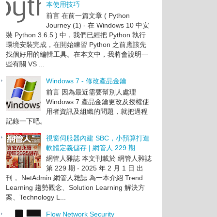
本使用技巧
前言 在前一篇文章 ( Python
Journey (1) - 在 Windows 10 中安
裝 Python 3.6.5 ) 中，我們已經把 Python 執行
環境安裝完成，在開始練習 Python 之前應該先
找個好用的編輯工具。在本文中，我將會說明一
些有關 VS ...
Windows 7 - 修改產品金鑰
前言 因為最近需要幫別人處理
Windows 7 產品金鑰更改及授權使
用者資訊及組織的問題，就把過程
記錄一下吧。
視窗伺服器內建 SBC，小預算打造
軟體定義儲存 | 網管人 229 期
網管人雜誌 本文刊載於 網管人雜誌
第 229 期 - 2025 年 2 月 1 日 出
刊， NetAdmin 網管人雜誌 為一本介紹 Trend
Learning 趨勢觀念、Solution Learning 解決方
案、Technology L...
Flow Network Security