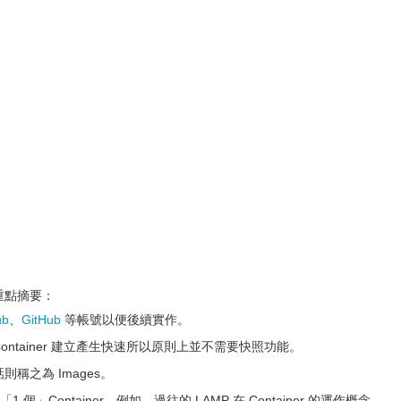
些重點摘要：
ub
、
GitHub
等帳號以便後續實作。
但 Container 建立產生快速所以原則上並不需要快照功能。
話則稱之為 Images。
個」Container，例如，過往的 LAMP 在 Container 的運作概念