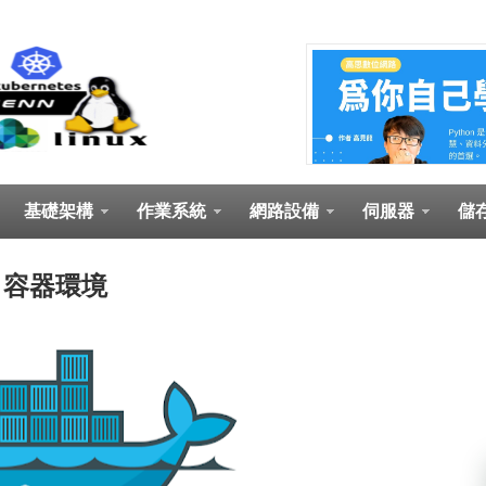
基礎架構
作業系統
網路設備
伺服器
儲
.06 容器環境