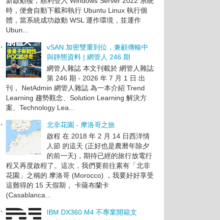
新啟動後，順利登入 Windows Server 2022 系統
時，便會自動下載和執行 Ubuntu Linux 執行個
體，當系統成功啟動 WSL 運作環境，並運作
Ubun...
vSAN 加密雙重到位，兼顧傳輸中
與靜態資料 | 網管人 246 期
網管人雜誌 本文刊載於 網管人雜誌
第 246 期 - 2026 年 7 月 1 日 出
刊， NetAdmin 網管人雜誌 為一本介紹 Trend
Learning 趨勢觀念、Solution Learning 解決方
案、Technology Lea...
北非花園 - 摩洛哥之旅
啟程 在 2018 年 2 月 14 日西洋情
人節 的這天 (正好也是農曆年除夕
的前一天)，期待已經的旅行放電行
程又再度啟程了。這次，我們要前往素有「北非
花園」之稱的 摩洛哥 (Morocco) ，我要好好享受
這難得的 15 天假期， 卡薩布蘭卡
(Casablanca...
IBM DX360 M4 不專業開箱文