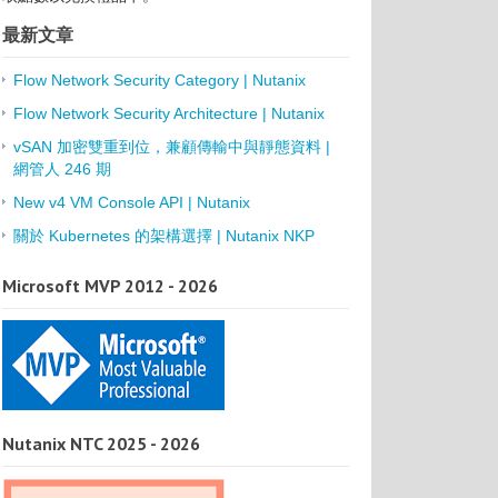
最新文章
Flow Network Security Category | Nutanix
Flow Network Security Architecture | Nutanix
vSAN 加密雙重到位，兼顧傳輸中與靜態資料 |
網管人 246 期
New v4 VM Console API | Nutanix
關於 Kubernetes 的架構選擇 | Nutanix NKP
Microsoft MVP 2012 - 2026
Nutanix NTC 2025 - 2026