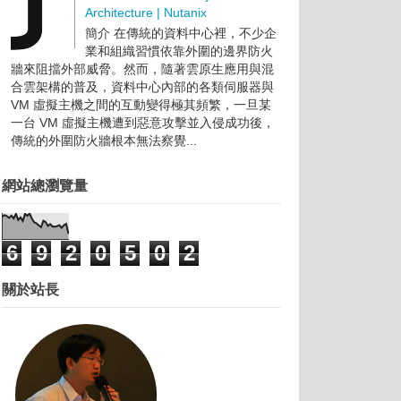
Architecture | Nutanix
簡介 在傳統的資料中心裡，不少企
業和組織習慣依靠外圍的邊界防火
牆來阻擋外部威脅。然而，隨著雲原生應用與混
合雲架構的普及，資料中心內部的各類伺服器與
VM 虛擬主機之間的互動變得極其頻繁，一旦某
一台 VM 虛擬主機遭到惡意攻擊並入侵成功後，
傳統的外圍防火牆根本無法察覺...
網站總瀏覽量
6
9
2
0
5
0
2
關於站長