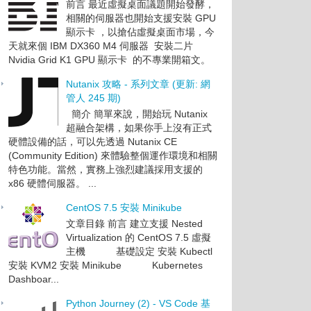
前言 最近虛擬桌面議題開始發酵，
相關的伺服器也開始支援安裝 GPU
顯示卡 ，以搶佔虛擬桌面市場，今
天就來個 IBM DX360 M4 伺服器 安裝二片
Nvidia Grid K1 GPU 顯示卡 的不專業開箱文。
Nutanix 攻略 - 系列文章 (更新: 網
管人 245 期)
簡介 簡單來說，開始玩 Nutanix
超融合架構，如果你手上沒有正式
硬體設備的話，可以先透過 Nutanix CE
(Community Edition) 來體驗整個運作環境和相關
特色功能。當然，實務上強烈建議採用支援的
x86 硬體伺服器。 ...
CentOS 7.5 安裝 Minikube
文章目錄 前言 建立支援 Nested
Virtualization 的 CentOS 7.5 虛擬
主機 基礎設定 安裝 Kubectl
安裝 KVM2 安裝 Minikube Kubernetes
Dashboar...
Python Journey (2) - VS Code 基