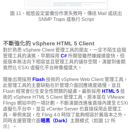
圖 11、組態設定當備份作業失敗時，傳送 Mail 或送出
SNMP Traps 或執行 Script
不斷強化的 vSphere HTML 5 Client
對於熟悉 vSphere Client 管理工具的朋友，一定不陌生這個
管理工具的演進，早期採用
C#
所開發雖然連線速度快，但
是版本無法向下相容並且管理工具的儲存空間，演變到後期
竟然比 ESXi 虛擬化平台映像檔還大。
隨後出現採用
Flash
技術的 vSphere Web Client 管理工具，
此管理工具的主要缺點在於管理介面回應速度過慢，並且
Flash 經常會衍生安全性問題的疑慮。最新採用
HTML 5
技
術的 vSphere HTML 5 Client 管理工具，原本是在 VMware
Flings 網站中的一項計劃，不斷演變改進後直接內建至 ESXi
虛擬化平台中，並且 vCenter Server 也直接採用此管理工
具，舉例來說，在 Fling 4.0 時除了能夠相容於舊版本之外，
同時支援管理介面
暗黑（Dark）
主題模式（如圖 12 所
示）。