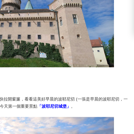
快拉開窗簾，看看這美好早晨的波耶尼切 (一張是早晨的波耶尼切，一
觀今天第一個重要景點
「波耶尼切城堡」
。