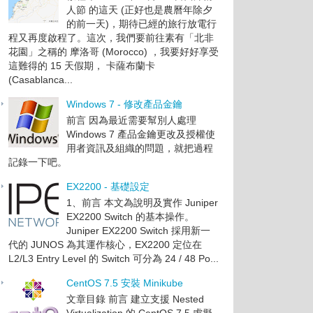
人節 的這天 (正好也是農曆年除夕
的前一天)，期待已經的旅行放電行
程又再度啟程了。這次，我們要前往素有「北非
花園」之稱的 摩洛哥 (Morocco) ，我要好好享受
這難得的 15 天假期， 卡薩布蘭卡
(Casablanca...
Windows 7 - 修改產品金鑰
前言 因為最近需要幫別人處理
Windows 7 產品金鑰更改及授權使
用者資訊及組織的問題，就把過程
記錄一下吧。
EX2200 - 基礎設定
1、前言 本文為說明及實作 Juniper
EX2200 Switch 的基本操作。
Juniper EX2200 Switch 採用新一
代的 JUNOS 為其運作核心，EX2200 定位在
L2/L3 Entry Level 的 Switch 可分為 24 / 48 Po...
CentOS 7.5 安裝 Minikube
文章目錄 前言 建立支援 Nested
Virtualization 的 CentOS 7.5 虛擬