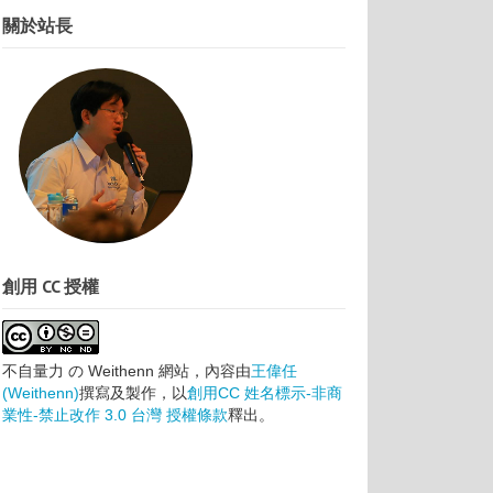
關於站長
創用 CC 授權
不自量力 の Weithenn 網站
，內容由
王偉任
(Weithenn)
撰寫及製作，以
創用CC 姓名標示-非商
業性-禁止改作 3.0 台灣 授權條款
釋出。