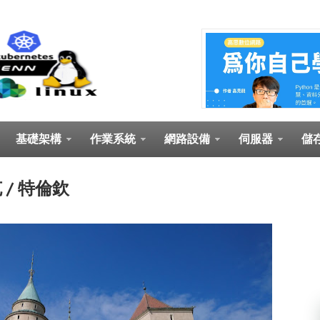
基礎架構
作業系統
網路設備
伺服器
儲
克 / 特倫欽