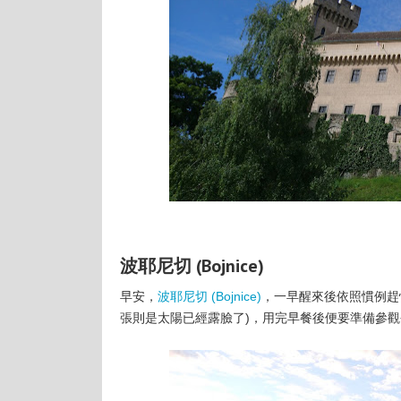
波耶尼切 (Bojnice)
早安，
波耶尼切 (Bojnice)
，一早醒來後依照慣例趕
張則是太陽已經露臉了)，用完早餐後便要準備參