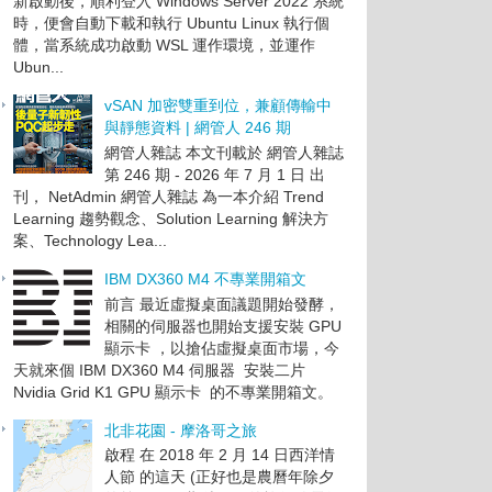
新啟動後，順利登入 Windows Server 2022 系統
時，便會自動下載和執行 Ubuntu Linux 執行個
體，當系統成功啟動 WSL 運作環境，並運作
Ubun...
vSAN 加密雙重到位，兼顧傳輸中
與靜態資料 | 網管人 246 期
網管人雜誌 本文刊載於 網管人雜誌
第 246 期 - 2026 年 7 月 1 日 出
刊， NetAdmin 網管人雜誌 為一本介紹 Trend
Learning 趨勢觀念、Solution Learning 解決方
案、Technology Lea...
IBM DX360 M4 不專業開箱文
前言 最近虛擬桌面議題開始發酵，
相關的伺服器也開始支援安裝 GPU
顯示卡 ，以搶佔虛擬桌面市場，今
天就來個 IBM DX360 M4 伺服器 安裝二片
Nvidia Grid K1 GPU 顯示卡 的不專業開箱文。
北非花園 - 摩洛哥之旅
啟程 在 2018 年 2 月 14 日西洋情
人節 的這天 (正好也是農曆年除夕