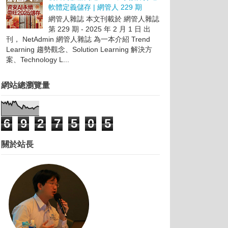
軟體定義儲存 | 網管人 229 期
網管人雜誌 本文刊載於 網管人雜誌
第 229 期 - 2025 年 2 月 1 日 出
刊， NetAdmin 網管人雜誌 為一本介紹 Trend
Learning 趨勢觀念、Solution Learning 解決方
案、Technology L...
網站總瀏覽量
6
9
2
7
5
0
5
關於站長