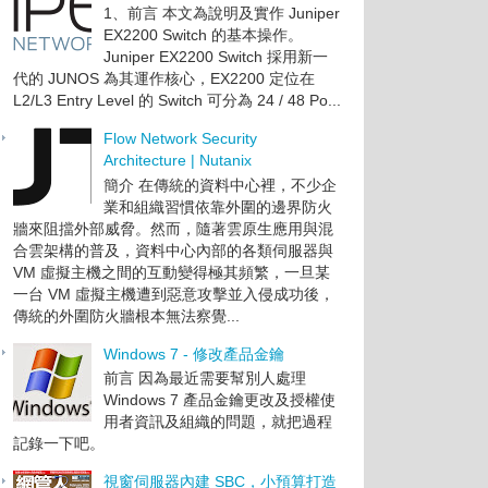
1、前言 本文為說明及實作 Juniper
EX2200 Switch 的基本操作。
Juniper EX2200 Switch 採用新一
代的 JUNOS 為其運作核心，EX2200 定位在
L2/L3 Entry Level 的 Switch 可分為 24 / 48 Po...
Flow Network Security
Architecture | Nutanix
簡介 在傳統的資料中心裡，不少企
業和組織習慣依靠外圍的邊界防火
牆來阻擋外部威脅。然而，隨著雲原生應用與混
合雲架構的普及，資料中心內部的各類伺服器與
VM 虛擬主機之間的互動變得極其頻繁，一旦某
一台 VM 虛擬主機遭到惡意攻擊並入侵成功後，
傳統的外圍防火牆根本無法察覺...
Windows 7 - 修改產品金鑰
前言 因為最近需要幫別人處理
Windows 7 產品金鑰更改及授權使
用者資訊及組織的問題，就把過程
記錄一下吧。
視窗伺服器內建 SBC，小預算打造