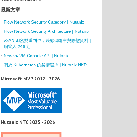
最新文章
Flow Network Security Category | Nutanix
Flow Network Security Architecture | Nutanix
vSAN 加密雙重到位，兼顧傳輸中與靜態資料 |
網管人 246 期
New v4 VM Console API | Nutanix
關於 Kubernetes 的架構選擇 | Nutanix NKP
Microsoft MVP 2012 - 2026
Nutanix NTC 2025 - 2026