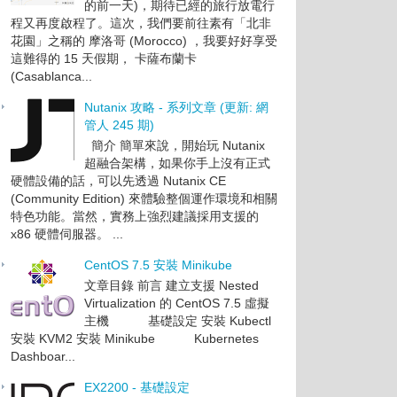
的前一天)，期待已經的旅行放電行
程又再度啟程了。這次，我們要前往素有「北非
花園」之稱的 摩洛哥 (Morocco) ，我要好好享受
這難得的 15 天假期， 卡薩布蘭卡
(Casablanca...
Nutanix 攻略 - 系列文章 (更新: 網
管人 245 期)
簡介 簡單來說，開始玩 Nutanix
超融合架構，如果你手上沒有正式
硬體設備的話，可以先透過 Nutanix CE
(Community Edition) 來體驗整個運作環境和相關
特色功能。當然，實務上強烈建議採用支援的
x86 硬體伺服器。 ...
CentOS 7.5 安裝 Minikube
文章目錄 前言 建立支援 Nested
Virtualization 的 CentOS 7.5 虛擬
主機 基礎設定 安裝 Kubectl
安裝 KVM2 安裝 Minikube Kubernetes
Dashboar...
EX2200 - 基礎設定