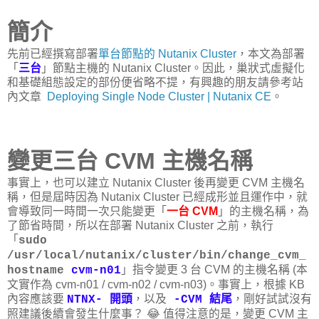
簡介
先前已經撰寫部署
單台節點的 Nutanix Cluster
，本文為部署
「
三台
」節點主機的 Nutanix Cluster。因此，巢狀式虛擬化
和基礎組態設定的部份便省略不提，有興趣的朋友請參考站
內文章
Deploying Single Node Cluster | Nutanix CE
。
變更三台 CVM 主機名稱
事實上，也可以建立 Nutanix Cluster 後再變更 CVM 主機名
稱，但是屆時因為 Nutanix Cluster 已經成形並且運作中，就
會導致同一時間一次只能變更「
一台 CVM
」的主機名稱，為
了節省時間，所以在部署 Nutanix Cluster 之前，執行
「
sudo
/usr/local/nutanix/cluster/bin/change_cvm_
」指令變更 3 台 CVM 的主機名稱 (本
hostname
cvm-n01
文實作為 cvm-n01 / cvm-n02 / cvm-n03)。事實上，根據 KB
內容應該要
，以及
，剛好試試沒有
NTNX- 開頭
-CVM 結尾
照建議後續會發生什麼事？ 😂 值得注意的是，變更 CVM 主