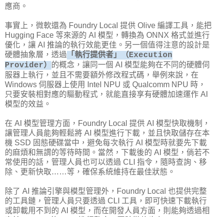
應商。
事實上，微軟還為 Foundry Local 提供 Olive 編譯工具，能把
Hugging Face 等來源的 AI 模型，轉換為 ONNX 格式並進行
優化，讓 AI 推論的執行效能更佳。另一個值得注意的設計是
硬體抽象層，透過
「執行提供者」（Execution
的概念，讓同一個 AI 模型能夠在不同的硬體伺
Provider）
服器上執行，並且不需要額外修改程式碼，舉例來說，在
Windows 伺服器上使用 Intel NPU 或 Qualcomm NPU 時，
只要安裝相對應的驅動程式，就能直接享有硬體加速運作 AI
模型的效益。
在 AI 模型管理方面，Foundry Local 提供 AI 模型快取機制，
讓管理人員能夠輕鬆將 AI 模型進行下載，並且快取儲存在本
機 SSD 固態硬碟當中，避免每次執行 AI 模型時就要先下載
的麻煩和無謂的等待時間。當然，下載後的 AI 模型，倘若不
常使用的話，管理人員也可以透過 CLI 指令，隨時查詢、移
除、更新快取……等，確保系統維持在最佳狀態。
除了 AI 推論引擎與模型管理外，Foundry Local 也提供完整
的工具鏈，管理人員只要透過 CLI 工具，即可快速下載執行
或卸載用不到的 AI 模型，而在開發人員方面，則能夠透過相