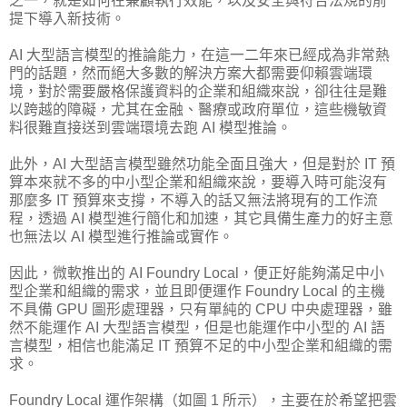
之一，就是如何在兼顧執行效能，以及安全與符合法規的前
提下導入新技術。
AI 大型語言模型的推論能力，在這一二年來已經成為非常熱
門的話題，然而絕大多數的解決方案大都需要仰賴雲端環
境，對於需要嚴格保護資料的企業和組織來說，卻往往是難
以跨越的障礙，尤其在金融、醫療或政府單位，這些機敏資
料很難直接送到雲端環境去跑 AI 模型推論。
此外，AI 大型語言模型雖然功能全面且強大，但是對於 IT 預
算本來就不多的中小型企業和組織來說，要導入時可能沒有
那麼多 IT 預算來支撐，不導入的話又無法將現有的工作流
程，透過 AI 模型進行簡化和加速，其它具備生產力的好主意
也無法以 AI 模型進行推論或實作。
因此，微軟推出的 AI Foundry Local，便正好能夠滿足中小
型企業和組織的需求，並且即便運作 Foundry Local 的主機
不具備 GPU 圖形處理器，只有單純的 CPU 中央處理器，雖
然不能運作 AI 大型語言模型，但是也能運作中小型的 AI 語
言模型，相信也能滿足 IT 預算不足的中小型企業和組織的需
求。
Foundry Local 運作架構（如圖 1 所示），主要在於希望把雲