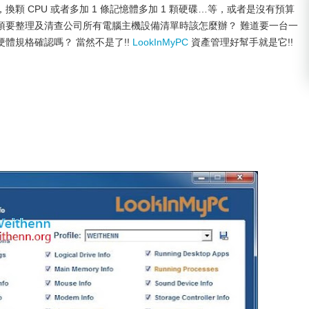
 CPU 或者多加 1 條記憶體多加 1 顆硬碟…等，或者是沒有預算
須要整理及清查公司所有電腦主機設備清單時該怎麼辦？ 難道要一台一
體規格確認嗎？ 當然不是了!!
LookInMyPC
資產管理好幫手就是它!!