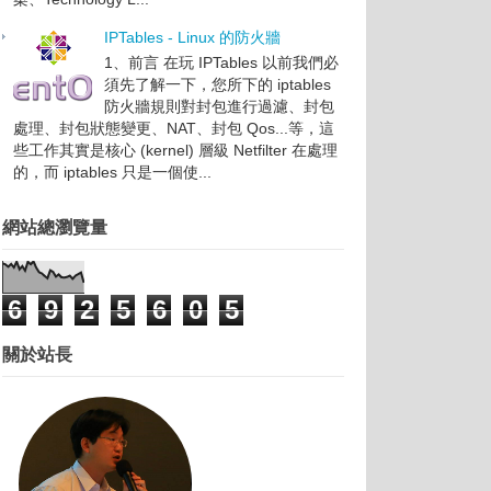
IPTables - Linux 的防火牆
1、前言 在玩 IPTables 以前我們必
須先了解一下，您所下的 iptables
防火牆規則對封包進行過濾、封包
處理、封包狀態變更、NAT、封包 Qos...等，這
些工作其實是核心 (kernel) 層級 Netfilter 在處理
的，而 iptables 只是一個使...
網站總瀏覽量
6
9
2
5
6
0
5
關於站長