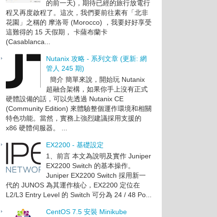
的前一天)，期待已經的旅行放電行
程又再度啟程了。這次，我們要前往素有「北非
花園」之稱的 摩洛哥 (Morocco) ，我要好好享受
這難得的 15 天假期， 卡薩布蘭卡
(Casablanca...
Nutanix 攻略 - 系列文章 (更新: 網
管人 245 期)
簡介 簡單來說，開始玩 Nutanix
超融合架構，如果你手上沒有正式
硬體設備的話，可以先透過 Nutanix CE
(Community Edition) 來體驗整個運作環境和相關
特色功能。當然，實務上強烈建議採用支援的
x86 硬體伺服器。 ...
EX2200 - 基礎設定
1、前言 本文為說明及實作 Juniper
EX2200 Switch 的基本操作。
Juniper EX2200 Switch 採用新一
代的 JUNOS 為其運作核心，EX2200 定位在
L2/L3 Entry Level 的 Switch 可分為 24 / 48 Po...
CentOS 7.5 安裝 Minikube