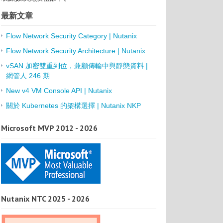
最新文章
Flow Network Security Category | Nutanix
Flow Network Security Architecture | Nutanix
vSAN 加密雙重到位，兼顧傳輸中與靜態資料 |
網管人 246 期
New v4 VM Console API | Nutanix
關於 Kubernetes 的架構選擇 | Nutanix NKP
Microsoft MVP 2012 - 2026
Nutanix NTC 2025 - 2026