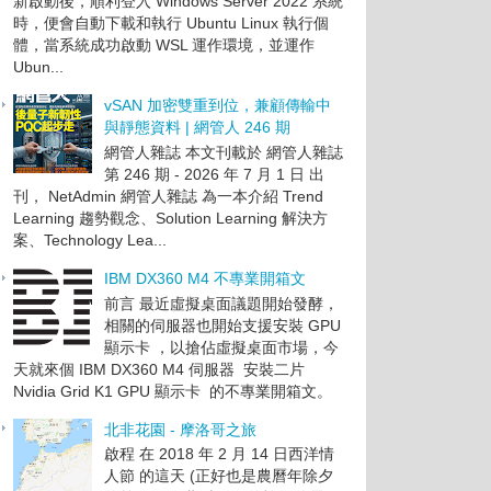
新啟動後，順利登入 Windows Server 2022 系統
時，便會自動下載和執行 Ubuntu Linux 執行個
體，當系統成功啟動 WSL 運作環境，並運作
Ubun...
vSAN 加密雙重到位，兼顧傳輸中
與靜態資料 | 網管人 246 期
網管人雜誌 本文刊載於 網管人雜誌
第 246 期 - 2026 年 7 月 1 日 出
刊， NetAdmin 網管人雜誌 為一本介紹 Trend
Learning 趨勢觀念、Solution Learning 解決方
案、Technology Lea...
IBM DX360 M4 不專業開箱文
前言 最近虛擬桌面議題開始發酵，
相關的伺服器也開始支援安裝 GPU
顯示卡 ，以搶佔虛擬桌面市場，今
天就來個 IBM DX360 M4 伺服器 安裝二片
Nvidia Grid K1 GPU 顯示卡 的不專業開箱文。
北非花園 - 摩洛哥之旅
啟程 在 2018 年 2 月 14 日西洋情
人節 的這天 (正好也是農曆年除夕