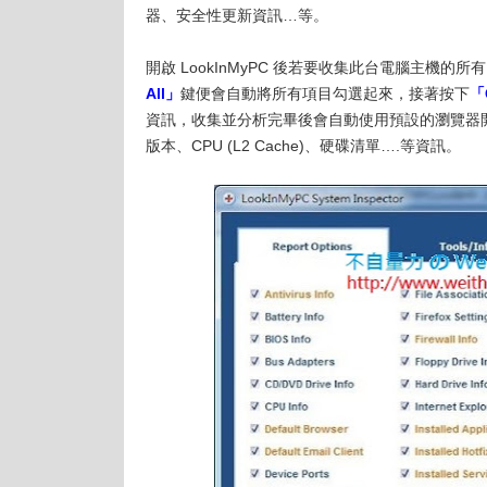
器、安全性更新資訊…等。
開啟 LookInMyPC 後若要收集此台電腦主機的
All」
鍵便會自動將所有項目勾選起來，接著按下
「
資訊，收集並分析完畢後會自動使用預設的瀏覽器開啟
版本、CPU (L2 Cache)、硬碟清單….等資訊。