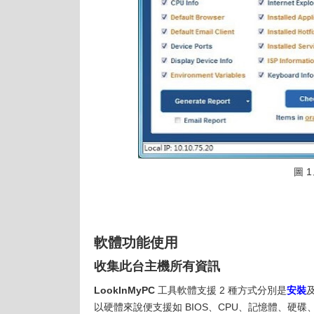
圖 1
軟體功能使用
收集此台主機所有資訊
LookInMyPC
工具軟體支援 2 種方式分別是
安裝
以硬體來說便支援如 BIOS、CPU、記憶體、硬