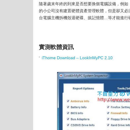
隨著歲末年終的到來是否想要換個電腦設備，例如，換顆
的小公司沒有建置硬體資產管理軟體，但是卻又必
台電腦主機拆機殼退硬碟、拔記憶體…等才能進行硬
實測軟體資訊
iThome Download – LookInMyPC 2.10