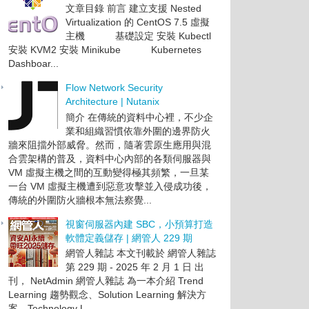
文章目錄 前言 建立支援 Nested
Virtualization 的 CentOS 7.5 虛擬
主機 基礎設定 安裝 Kubectl
安裝 KVM2 安裝 Minikube Kubernetes
Dashboar...
Flow Network Security
Architecture | Nutanix
簡介 在傳統的資料中心裡，不少企
業和組織習慣依靠外圍的邊界防火
牆來阻擋外部威脅。然而，隨著雲原生應用與混
合雲架構的普及，資料中心內部的各類伺服器與
VM 虛擬主機之間的互動變得極其頻繁，一旦某
一台 VM 虛擬主機遭到惡意攻擊並入侵成功後，
傳統的外圍防火牆根本無法察覺...
視窗伺服器內建 SBC，小預算打造
軟體定義儲存 | 網管人 229 期
網管人雜誌 本文刊載於 網管人雜誌
第 229 期 - 2025 年 2 月 1 日 出
刊， NetAdmin 網管人雜誌 為一本介紹 Trend
Learning 趨勢觀念、Solution Learning 解決方
案、Technology L...