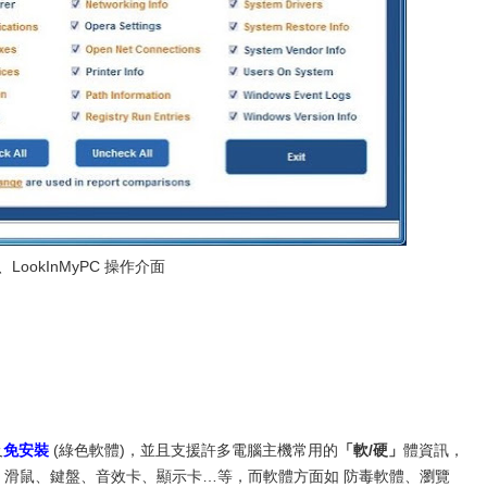
、LookInMyPC 操作介面
及
免安裝
(綠色軟體)，並且支援許多電腦主機常用的
「軟/硬」
體資訊，
碟、滑鼠、鍵盤、音效卡、顯示卡…等，而軟體方面如 防毒軟體、瀏覽