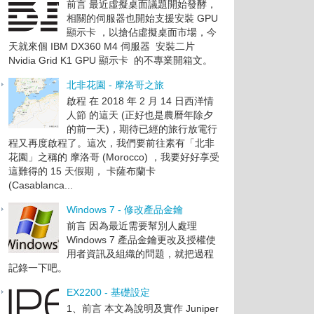
前言 最近虛擬桌面議題開始發酵，
相關的伺服器也開始支援安裝 GPU
顯示卡 ，以搶佔虛擬桌面市場，今
天就來個 IBM DX360 M4 伺服器 安裝二片
Nvidia Grid K1 GPU 顯示卡 的不專業開箱文。
北非花園 - 摩洛哥之旅
啟程 在 2018 年 2 月 14 日西洋情
人節 的這天 (正好也是農曆年除夕
的前一天)，期待已經的旅行放電行
程又再度啟程了。這次，我們要前往素有「北非
花園」之稱的 摩洛哥 (Morocco) ，我要好好享受
這難得的 15 天假期， 卡薩布蘭卡
(Casablanca...
Windows 7 - 修改產品金鑰
前言 因為最近需要幫別人處理
Windows 7 產品金鑰更改及授權使
用者資訊及組織的問題，就把過程
記錄一下吧。
EX2200 - 基礎設定
1、前言 本文為說明及實作 Juniper