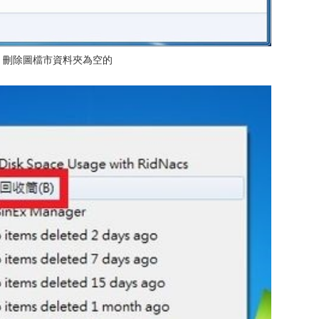
3、刪除圖檔市資料夾為空的