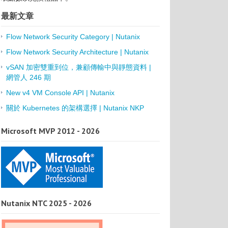
最新文章
Flow Network Security Category | Nutanix
Flow Network Security Architecture | Nutanix
vSAN 加密雙重到位，兼顧傳輸中與靜態資料 |
網管人 246 期
New v4 VM Console API | Nutanix
關於 Kubernetes 的架構選擇 | Nutanix NKP
Microsoft MVP 2012 - 2026
Nutanix NTC 2025 - 2026