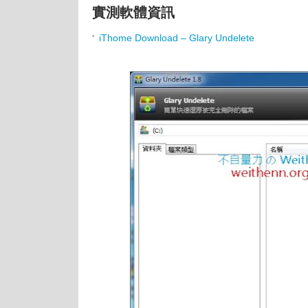
實測軟體資訊
iThome Download – Glary Undelete