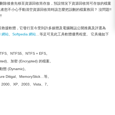
將檔案刪除後會先移至資源回收筒存放，預設情況下資源回收筒可存放的檔案
小或者您不小心手動清空資源回收筒時該怎麼把誤刪的檔案救回？ 沒問題!!
!
) 的檔案救援軟體，它發行至今受到許多媒體及電腦雜誌公開推薦及評選為
d 網站
、
Softpedia 網站
…等足可見此工具軟體優秀程度。 它具備如下
FS、NTFS5、NTFS + EFS。
ted)、加密 (Encrypted) 的檔案。
動態 (Dynamic)。
Ditigal、MemoryStick…等。
000、XP、2003、Vista、7。