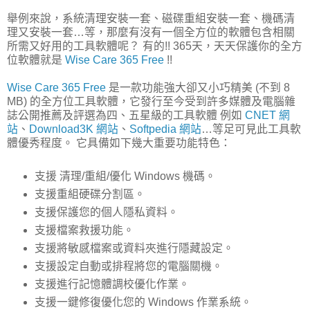
舉例來說，系統清理安裝一套、磁碟重組安裝一套、機碼清
理又安裝一套…等，那麼有沒有一個全方位的軟體包含相關
所需又好用的工具軟體呢？ 有的!! 365天，天天保護你的全方
位軟體就是
Wise Care 365 Free
!!
Wise Care 365 Free
是一款功能強大卻又小巧精美 (不到 8
MB) 的全方位工具軟體，它發行至今受到許多媒體及電腦雜
誌公開推薦及評選為四、五星級的工具軟體 例如
CNET 網
站
、
Download3K 網站
、
Softpedia 網站
…等足可見此工具軟
體優秀程度。 它具備如下幾大重要功能特色：
支援 清理/重組/優化 Windows 機碼。
支援重組硬碟分割區。
支援保護您的個人隱私資料。
支援檔案救援功能。
支援將敏感檔案或資料夾進行隱藏設定。
支援設定自動或排程將您的電腦關機。
支援進行記憶體調校優化作業。
支援一鍵修復優化您的 Windows 作業系統。