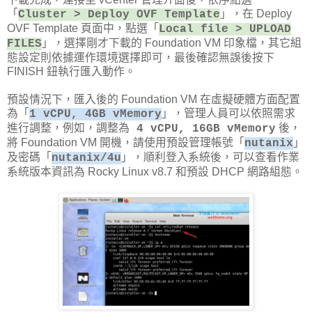
「
」，在 Deploy
Cluster > Deploy OVF Template
OVF Template 頁面中，點選「
Local file > UPLOAD
」，選擇剛才下載的 Foundation VM 印象檔，其它組
FILES
態設定則依據運作環境選擇即可，最後確認無誤後按下
FINISH 鈕執行匯入動作。
預設情況下，匯入後的 Foundation VM 在虛擬硬體方面配置
為「
」，管理人員可以依照需求
1 vCPU, 4GB vMemory
進行調整，例如，調整為
後，
4 vCPU, 16GB vMemory
將 Foundation VM 開機，請使用預設管理帳號「
」
nutanix
及密碼「
」，順利登入系統後，可以查看作業
nutanix/4u
系統版本資訊為 Rocky Linux v8.7 和預設 DHCP 網路組態。