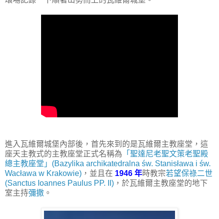
進入瓦維爾城堡內部後，首先來到的是瓦維爾主教座堂，這
座天主教式的主教座堂正式名稱為
「聖達尼老聖文策老聖殿
總主教座堂」(Bazylika archikatedralna św. Stanisława i św.
Wacława w Krakowie)
，並且在
1946 年
時教宗
若望保祿二世
(Sanctus Ioannes Paulus PP. II)
，於瓦維爾主教座堂的地下
室主持
彌撒
。