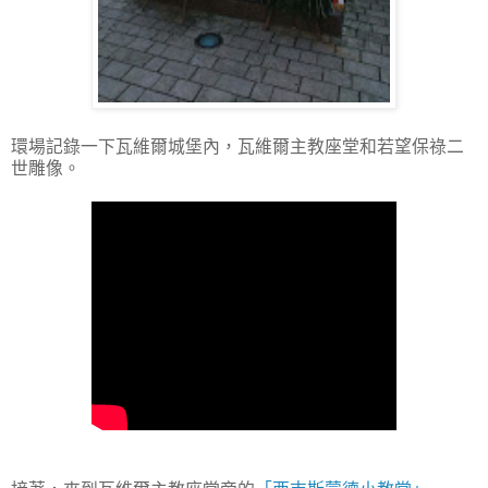
環場記錄一下瓦維爾城堡內，瓦維爾主教座堂和若望保祿二
世雕像。