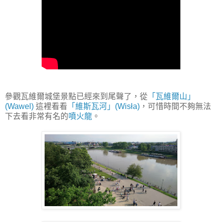
參觀瓦維爾城堡景點已經來到尾聲了，從
「瓦維爾山」
(Wawel)
這裡看看
「維斯瓦河」(Wisła)
，可惜時間不夠無法
下去看非常有名的
噴火龍
。