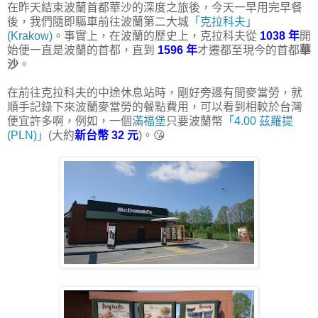
在昨天結束波蘭首都華沙的深度之旅後，今天一早用完早餐
後，我們隨即驅車前往波蘭第二大城
「克拉科夫」
(Krakow)
。事實上，在波蘭的歷史上，克拉科夫從
1038 年
開
始便一直是波蘭的首都，直到
1596 年
才遷都至現今的首都
華
沙
。
在前往克拉科夫的中途休息站時，剛好旁邊有間麥當勞，就
順手記錄下來波蘭麥當勞的餐點費用，可以看到相較於台灣
便宜許多啊，例如，一個
滿福堡
只要波蘭幣
「4.00 茲羅提
(PLN)」
(大約
新台幣 32 元
)。😘