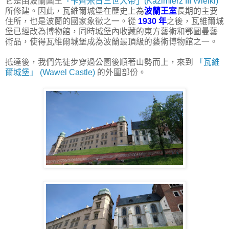
它是由波蘭國王
「卡齊米日三世大帝」(Kazimierz III Wielki)
所修建。因此，瓦維爾城堡在歷史上為
波蘭王室
長期的主要
住所，也是波蘭的國家象徵之一。從
1930 年
之後，瓦維爾城
堡已經改為博物館，同時城堡內收藏的東方藝術和鄂圖曼藝
術品，使得瓦維爾城堡成為波蘭最頂級的藝術博物館之一。
抵達後，我們先徒步穿過公園後順著山勢而上，來到
「瓦維
爾城堡」 (Wawel Castle)
的外圍部份。