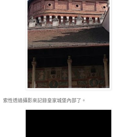
索性透過攝影來記錄皇家城堡內部了。